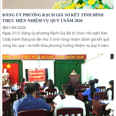
ĐẢNG ỦY PHƯỜNG RẠCH GIÁ SƠ KẾT TÌNH HÌNH
THỰC HIỆN NHIỆM VỤ QUÝ I NĂM 2026
01/04/2026
Ngày 31/3, Đảng ủy phường Rạch Giá đã tổ chức Hội nghị Ban
Chấp hành Đảng bộ lần thứ 3 (mở rộng) nhằm đánh giá kết quả
công tác quý I và triển khai phương hướng nhiệm vụ quý II năm
2026. Đồng chí Mai Hoàng Khởi - Ủy viên Ban Thường vụ Tỉnh ủy,
Bí thư Đảng ủy phường chủ trì hội nghị.