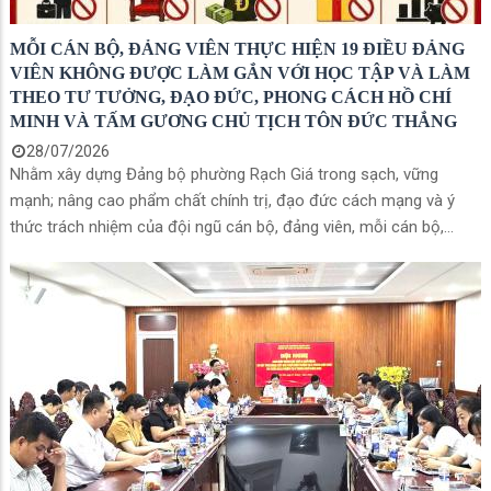
MỖI CÁN BỘ, ĐẢNG VIÊN THỰC HIỆN 19 ĐIỀU ĐẢNG
VIÊN KHÔNG ĐƯỢC LÀM GẮN VỚI HỌC TẬP VÀ LÀM
THEO TƯ TƯỞNG, ĐẠO ĐỨC, PHONG CÁCH HỒ CHÍ
MINH VÀ TẤM GƯƠNG CHỦ TỊCH TÔN ĐỨC THẮNG
28/07/2026
Nhằm xây dựng Đảng bộ phường Rạch Giá trong sạch, vững
mạnh; nâng cao phẩm chất chính trị, đạo đức cách mạng và ý
thức trách nhiệm của đội ngũ cán bộ, đảng viên, mỗi cán bộ,
đảng viên cần nghiêm túc quán triệt và thực hiện Quy định số
207-QĐ/TW ngày 26/7/2026 của Ban Chấp hành Trung ương về
19 điều đảng viên không được làm.