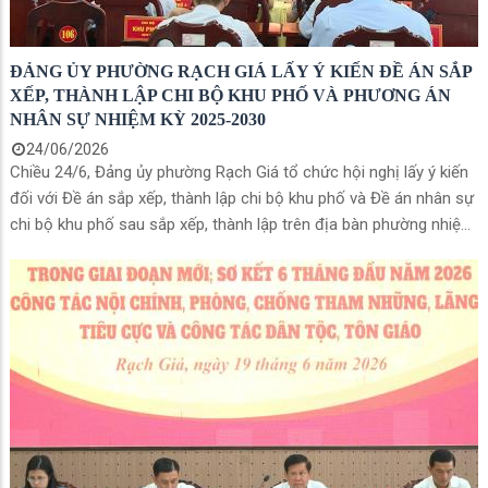
ĐẢNG ỦY PHƯỜNG RẠCH GIÁ LẤY Ý KIẾN ĐỀ ÁN SẮP
XẾP, THÀNH LẬP CHI BỘ KHU PHỐ VÀ PHƯƠNG ÁN
NHÂN SỰ NHIỆM KỲ 2025-2030
24/06/2026
Chiều 24/6, Đảng ủy phường Rạch Giá tổ chức hội nghị lấy ý kiến
đối với Đề án sắp xếp, thành lập chi bộ khu phố và Đề án nhân sự
chi bộ khu phố sau sắp xếp, thành lập trên địa bàn phường nhiệm
kỳ 2025-2030. Các đồng chí Mai Hoàng Khởi, Ủy viên Ban Thường
vụ Tỉnh ủy, Bí thư Đảng ủy phường; Nguyễn Thị Hoàn Xuân, Phó Bí
thư Thường trực Đảng ủy, Chủ tịch HĐND phường và Bùi Trung
Thực, Phó Bí thư Đảng ủy, Chủ tịch UBND phường đồng chủ trì hội
nghị. Tham dự còn có các đồng chí Ủy viên Ban Thường vụ Đảng
ủy phường, lãnh đạo Ban Xây dựng Đảng, Công an phường cùng
bí thư, phó bí thư 61 chi bộ khu phố trên địa bàn.