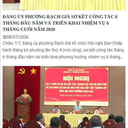
ĐẢNG ỦY PHƯỜNG RẠCH GIÁ SƠ KẾT CÔNG TÁC 6
THÁNG ĐẦU NĂM VÀ TRIỂN KHAI NHIỆM VỤ 6
THÁNG CUỐI NĂM 2026
08/07/2026
Chiều 7/7, Đảng ủy phường Rạch Giá tổ chức Hội nghị Ban Chấp
hành Đảng bộ phường lần thứ 4 (mở rộng), sơ kết công tác Đảng
6 tháng đầu năm và triển khai phương hướng, nhiệm vụ 6 tháng
cuối năm 2026. Đồng chí Mai Hoàng Khởi, Ủy viên Ban Thường vụ
Tỉnh ủy, Bí thư Đảng ủy phường cùng Thường trực Đảng ủy chủ trì
hội nghị. Tham dự có đồng chí Lê Phú Thạnh, Tỉnh ủy viên, Phó
Giám đốc Công an tỉnh; lãnh đạo các cơ quan tham mưu, giúp
việc Tỉnh ủy; Tổ giúp việc theo dõi, chỉ đạo Đảng bộ phường; các
đồng chí Ban Chấp hành Đảng bộ phường cùng lãnh đạo các cơ
quan, đơn vị và bí thư các chi, đảng bộ trực thuộc.