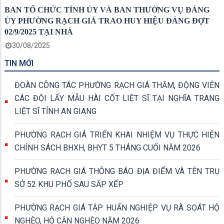
BAN TỔ CHỨC TỈNH ỦY VÀ BAN THƯỜNG VỤ ĐẢNG
ỦY PHƯỜNG RẠCH GIÁ TRAO HUY HIỆU ĐẢNG ĐỢT
02/9/2025 TẠI NHÀ
30/08/2025
TIN MỚI
ĐOÀN CÔNG TÁC PHƯỜNG RẠCH GIÁ THĂM, ĐỘNG VIÊN
CÁC ĐỘI LẤY MẪU HÀI CỐT LIỆT SĨ TẠI NGHĨA TRANG
LIỆT SĨ TỈNH AN GIANG
PHƯỜNG RẠCH GIÁ TRIỂN KHAI NHIỆM VỤ THỰC HIỆN
CHÍNH SÁCH BHXH, BHYT 5 THÁNG CUỐI NĂM 2026
PHƯỜNG RẠCH GIÁ THÔNG BÁO ĐỊA ĐIỂM VÀ TÊN TRỤ
SỞ 52 KHU PHỐ SAU SẮP XẾP
PHƯỜNG RẠCH GIÁ TẬP HUẤN NGHIỆP VỤ RÀ SOÁT HỘ
NGHÈO, HỘ CẬN NGHÈO NĂM 2026