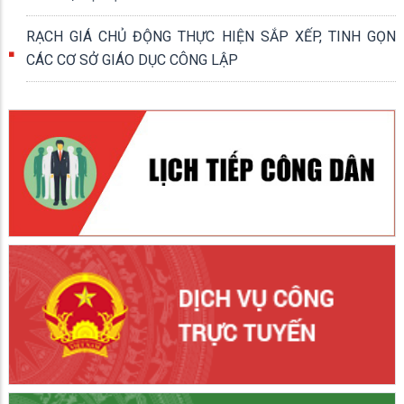
RẠCH GIÁ CHỦ ĐỘNG THỰC HIỆN SẮP XẾP, TINH GỌN
CÁC CƠ SỞ GIÁO DỤC CÔNG LẬP