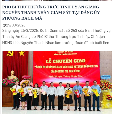
PHÓ BÍ THƯ THƯỜNG TRỰC TỈNH ỦY AN GIANG
NGUYỄN THANH NHÀN GIÁM SÁT TẠI ĐẢNG ỦY
PHƯỜNG RẠCH GIÁ
25/03/2026
Sáng ngày 25/3/2026, Đoàn Giám sát số 263 của Ban Thường vụ
Tỉnh ủy An Giang do Phó Bí thư Thường trực Tỉnh ủy, Chủ tịch
HĐND tỉnh Nguyễn Thanh Nhàn làm trưởng đoàn đã có buổi làm
việc với Ban Thường vụ Đảng ủy phường Rạch Giá. Nội dung làm
việc tập trung vào công tác lãnh đạo, chỉ đạo nghiên cứu, học
tập, quán triệt và triển khai thực hiện Nghị quyết Đại hội đại biểu
toàn quốc lần thứ XIV của Đảng cùng các chương trình hành
động thực hiện Nghị quyết Đại hội Đảng bộ tỉnh lần thứ I, nhiệm
kỳ 2025 - 2030. Tiếp và làm việc với đoàn có Ủy viên Ban Thường
vụ Tỉnh ủy, Bí thư Đảng ủy phường Rạch Giá Mai Hoàng Khởi cùng
các đồng chí trong ban Thường vụ Đảng ủy phường và một số
ngành có liên quan.