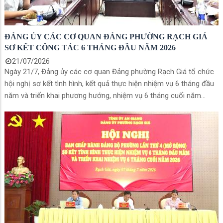
ĐẢNG ỦY CÁC CƠ QUAN ĐẢNG PHƯỜNG RẠCH GIÁ
SƠ KẾT CÔNG TÁC 6 THÁNG ĐẦU NĂM 2026
21/07/2026
Ngày 21/7, Đảng ủy các cơ quan Đảng phường Rạch Giá tổ chức
hội nghị sơ kết tình hình, kết quả thực hiện nhiệm vụ 6 tháng đầu
năm và triển khai phương hướng, nhiệm vụ 6 tháng cuối năm
2026. Đồng chí Nguyễn Thị Hoàn Xuân, Phó Bí thư Thường trực
Đảng ủy, Chủ tịch HĐND phường, Bí thư Đảng ủy các cơ quan
Đảng và đồng chí Danh Tài, Ủy viên Ban Thường vụ Đảng ủy,
Trưởng Ban Xây dựng Đảng Đảng ủy phường, Phó Bí thư Đảng ủy
các cơ quan Đảng chủ trì hội nghị. Dự và chỉ đạo hội nghị có
đồng chí Mai Hoàng Khởi, Ủy viên Ban Thường vụ Tỉnh ủy, Bí thư
Đảng ủy phường.