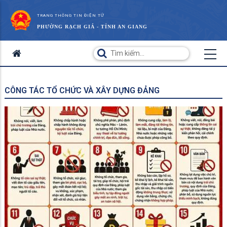
TRANG THÔNG TIN ĐIỆN TỬ
PHƯỜNG RẠCH GIÁ - TỈNH AN GIANG
CÔNG TÁC TỔ CHỨC VÀ XÂY DỰNG ĐẢNG