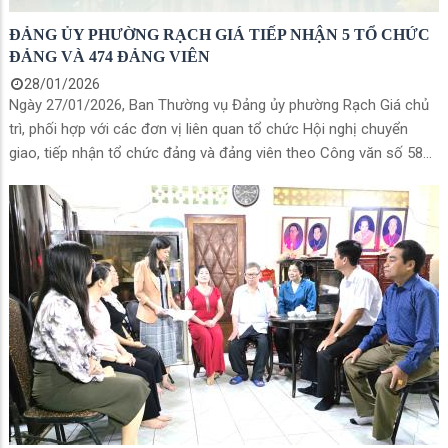
ĐẢNG ỦY PHƯỜNG RẠCH GIÁ TIẾP NHẬN 5 TỔ CHỨC
ĐẢNG VÀ 474 ĐẢNG VIÊN
28/01/2026
Ngày 27/01/2026, Ban Thường vụ Đảng ủy phường Rạch Giá chủ
trì, phối hợp với các đơn vị liên quan tổ chức Hội nghị chuyển
giao, tiếp nhận tổ chức đảng và đảng viên theo Công văn số 587-
CV/VPTU ngày 09/01/2026 của Văn phòng Tỉnh ủy và Quyết định
số 84-QĐ/ĐU của Đảng ủy Chính phủ. Hội nghị do đồng chí Mai
Hoàng Khởi, Ủy viên Ban Thường vụ Tỉnh ủy, Bí thư Đảng ủy
phường và đồng chí Nguyễn Thị Hoàn Xuân, Phó Bí thư Thường
trực Đảng ủy phường chủ trì. Tham dự hội nghị có các đồng chí
trong Ban Thường vụ Đảng ủy phường, đại diện các cơ quan tham
mưu và lãnh đạo các đảng bộ, đơn vị được chuyển giao.