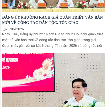
ĐẢNG ỦY PHƯỜNG RẠCH GIÁ QUÁN TRIỆT VĂN BẢN
MỚI VỀ CÔNG TÁC DÂN TỘC, TÔN GIÁO
20/06/2026
Ngày 19/6, Đảng ủy phường Rạch Giá tổ chức Hội nghị quán triệt
một số văn bản mới về công tác dân tộc, tôn giáo trong giai
đoạn mới, gắn với sơ kết 6 tháng đầu năm 2026 về công tác nội
chính, phòng, chống tham nhũng, lãng phí, tiêu cực và công tác
dân tộc, tôn giáo. Đồng chí Mai Hoàng Khởi- Ủy viên Ban Thường
vụ Tỉnh ủy, Bí thư Đảng ủy phường chủ trì hội nghị.