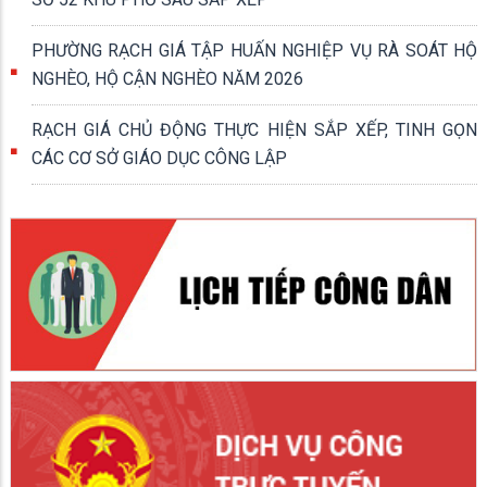
PHƯỜNG RẠCH GIÁ TẬP HUẤN NGHIỆP VỤ RÀ SOÁT HỘ
NGHÈO, HỘ CẬN NGHÈO NĂM 2026
RẠCH GIÁ CHỦ ĐỘNG THỰC HIỆN SẮP XẾP, TINH GỌN
CÁC CƠ SỞ GIÁO DỤC CÔNG LẬP