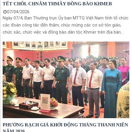
TẾT CHÔL CHNĂM THMÂY ĐỒNG BÀO KHMER
07/04/2026
Ngày 07/4, Ban Thường trực Ủy ban MTTQ Việt Nam tỉnh tổ chức
các đoàn công tác đến thăm, chúc mừng các cơ sở tôn giáo,
chức sắc, chức việc và đồng bào dân tộc Khmer trên địa bàn
phường Rạch Giá nhân dịp Tết cổ truyền Chôl Chnăm Thmây
năm 2026.
PHƯỜNG RẠCH GIÁ KHỞI ĐỘNG THÁNG THANH NIÊN
NĂM 2026