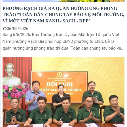
PHƯỜNG RẠCH GIÁ RA QUÂN HƯỞNG ỨNG PHONG
TRÀO “TOÀN DÂN CHUNG TAY BẢO VỆ MÔI TRƯỜNG,
VÌ MỘT VIỆT NAM XANH - SẠCH - ĐẸP”
06/06/2026
Sáng 6/6/2026, Ban Thường trực Ủy ban Mặt trận Tổ quốc Việt
Nam phường Rạch Giá phối hợp UBND phường tổ chức Lễ ra
quân hưởng ứng phong trào thi đua “Toàn dân chung tay bảo vệ
môi trường, vì một Việt Nam xanh - sạch - đẹp” năm 2026.Đến dự
có đồng chí Mai Hoàng Khởi- Ủy viên Ban Thường vụ Tỉnh ủy, Bí
thư Đảng ủy phường Rạch Giá; Cùng tham dự có lãnh đạo các
phòng, ban ngành, đoàn thể, đại diện doanh nghiệp, cơ sở tôn
giáo, trưởng khu phố, trưởng Ban Công tác Mặt trận và hơn 200
đại biểu đại diện cho nhân dân 61 khu phố trên địa bàn.