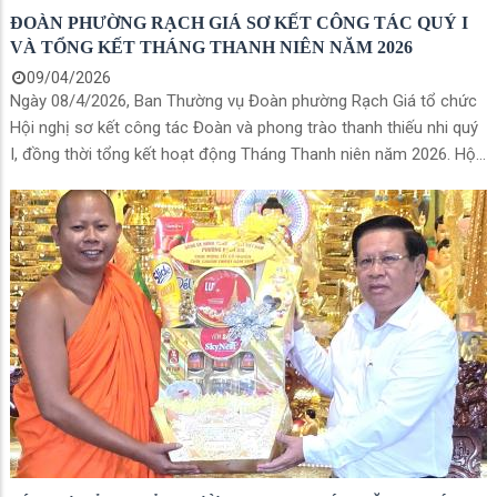
ĐOÀN PHƯỜNG RẠCH GIÁ SƠ KẾT CÔNG TÁC QUÝ I
VÀ TỔNG KẾT THÁNG THANH NIÊN NĂM 2026
09/04/2026
Ngày 08/4/2026, Ban Thường vụ Đoàn phường Rạch Giá tổ chức
Hội nghị sơ kết công tác Đoàn và phong trào thanh thiếu nhi quý
I, đồng thời tổng kết hoạt động Tháng Thanh niên năm 2026. Hội
nghị đánh giá toàn diện kết quả đạt được trong thời gian qua, đề
ra phương hướng, nhiệm vụ trọng tâm cho quý II.