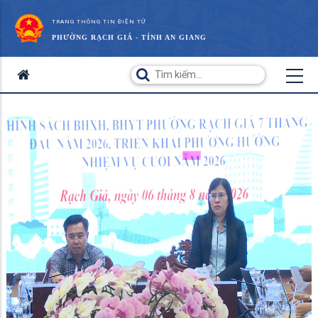
TRANG THÔNG TIN ĐIỆN TỬ
PHƯỜNG RẠCH GIÁ - TỈNH AN GIANG