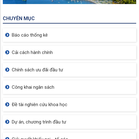
HIỆN CÔNG TÁC LẬP LẠI TRẬT TỰ ĐÔ
THỊ
PHƯỜNG RẠCH GIÁ QUYẾT LIỆT RA QUÂN LẬP LẠI
TRẬT TỰ ĐÔ THỊ VÀ QUẢN LÝ ĐẤT ĐAI
📱⚖️ SỬ DỤNG MẠNG XÃ HỘI VĂN MINH, ĐÚNG PHÁP
LUẬT TỪ NGÀY 01/7/2026
PHƯỜNG RẠCH GIÁ PHÁT ĐỘNG CHIẾN DỊCH LÀM
SẠCH DỮ LIỆU DÂN CƯ, CẤP ĐỊNH DANH ĐIỆN TỬ VÀ
TRIỂN KHAI SỔ SỨC KHỎE ĐIỆN TỬ VNEID
PHƯỜNG RẠCH GIÁ TIẾP TỤC RA QUÂN XỬ LÝ TÌNH
TRẠNG LẤN CHIẾM LÒNG, LỀ ĐƯỜNG TẠI CÁC KHU
VỰC TRỌNG ĐIỂM
CHUYÊN ĐỀ