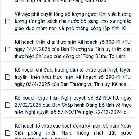
chính cấp xã của tỉnh Kiên Giang năm 2025
Về việc phê duyệt tổng số lượng người làm việc hưởng
lương từ ngân sách nhà nước bổ sung cho sự nghiệp
giáo dục mầm non và phổ thông công lập tỉnh Kiên
Giang năm học 2024 - 2025
Kế hoạch triển khai thực hiện Kế hoạch số 300-KH/TU,
ngày 14/4/2025 của Ban Thường vụ Tỉnh ủy triển khai
thực hiện Chỉ đạo của đồng chí Tổng Bí thư Tô Lâm về
công tác kiểm tra, giám sát và thi hành lỷ luật Đảng
Kế hoạch chỉ đạo, hướng dẫn tổ chức quán triệt, tuyên
theo Kế hoạch số 219-KH/UBKTTW, ngày 14/3/20
truyền, triển khai thực hiện Kế hoạch số 290-KH/TU,
ngày 02/4/2025 của Ban Thường vụ Tỉnh ủy, Kế hoạch
số 14-KH/BTGDVTW của Ban Tuyên giáo và Dân vận
Kế hoạch thực hiện Nghị quyết số 82-NQ/TU, ngày
Trung ương
27/02/2025 của Ban Chấp hành Đảng bộ tỉnh về thực
hiện Nghị quyết số 57-NQ/TW ngày 22/12/2024 của
Bộ Chính trị về đột phá phát triển khoa học, công nghệ,
Kế hoạch tổ chức các hoạt động kỷ niệm 50 năm Ngày
đổi mới sáng tạo và chuyển đổi số quốc gia
Giải phóng miền Nam, thống nhất đất nước