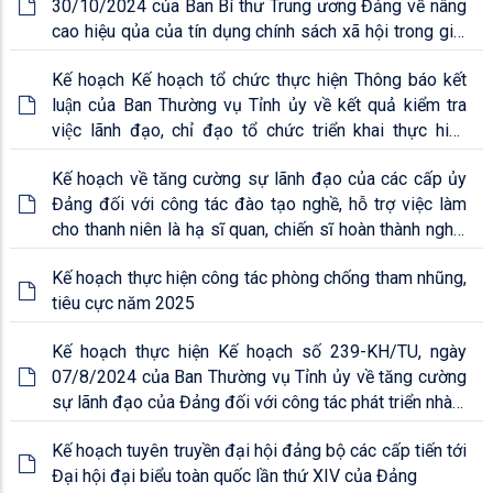
30/10/2024 của Ban Bí thư Trung ương Đảng về nâng
cao hiệu qủa của tín dụng chính sách xã hội trong giai
đoạn mới trên địa bàn thành phố Rạch Giá
Kế hoạch Kế hoạch tổ chức thực hiện Thông báo kết
luận của Ban Thường vụ Tỉnh ủy về kết quả kiểm tra
việc lãnh đạo, chỉ đạo tổ chức triển khai thực hiện
Chương trình hành động số 47-CTr/TU của Tỉnh ủy về
Kế hoạch về tăng cường sự lãnh đạo của các cấp ủy
Chiến lược phát triển bền vững k
Đảng đối với công tác đào tạo nghề, hỗ trợ việc làm
cho thanh niên là hạ sĩ quan, chiến sĩ hoàn thành nghĩa
vụ quân sự, nghĩa vụ tham gia Công an nhân dân xuất
Kế hoạch thực hiện công tác phòng chống tham nhũng,
ngũ trở về địa phương, giai đoạn 2024-2030
tiêu cực năm 2025
Kế hoạch thực hiện Kế hoạch số 239-KH/TU, ngày
07/8/2024 của Ban Thường vụ Tỉnh ủy về tăng cường
sự lãnh đạo của Đảng đối với công tác phát triển nhà ở
xã hội trong tình hình mới
Kế hoạch tuyên truyền đại hội đảng bộ các cấp tiến tới
Đại hội đại biểu toàn quốc lần thứ XIV của Đảng