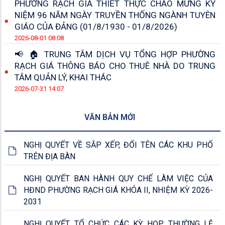
PHƯỜNG RẠCH GIÁ THIẾT THỰC CHÀO MỪNG KỶ
NIỆM 96 NĂM NGÀY TRUYỀN THỐNG NGÀNH TUYÊN
GIÁO CỦA ĐẢNG (01/8/1930 - 01/8/2026)
2026-08-01 08:08
📢 🏠 TRUNG TÂM DỊCH VỤ TỔNG HỢP PHƯỜNG
RẠCH GIÁ THÔNG BÁO CHO THUÊ NHÀ DO TRUNG
TÂM QUẢN LÝ, KHAI THÁC
2026-07-31 14:07
VĂN BẢN MỚI
NGHỊ QUYẾT VỀ SẮP XẾP, ĐỔI TÊN CÁC KHU PHỐ
TRÊN ĐỊA BÀN
NGHỊ QUYẾT BAN HÀNH QUY CHẾ LÀM VIỆC CỦA
HĐND PHƯỜNG RẠCH GIÁ KHÓA II, NHIỆM KỲ 2026-
2031
NGHỊ QUYẾT TỔ CHỨC CÁC KỲ HỌP THƯỜNG LỆ