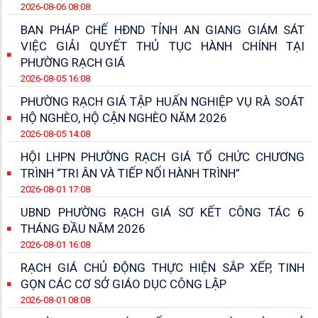
2026-08-06 08:08
BAN PHÁP CHẾ HĐND TỈNH AN GIANG GIÁM SÁT
VIỆC GIẢI QUYẾT THỦ TỤC HÀNH CHÍNH TẠI
PHƯỜNG RẠCH GIÁ
2026-08-05 16:08
PHƯỜNG RẠCH GIÁ TẬP HUẤN NGHIỆP VỤ RÀ SOÁT
HỘ NGHÈO, HỘ CẬN NGHÈO NĂM 2026
2026-08-05 14:08
HỘI LHPN PHƯỜNG RẠCH GIÁ TỔ CHỨC CHƯƠNG
TRÌNH “TRI ÂN VÀ TIẾP NỐI HÀNH TRÌNH”
2026-08-01 17:08
UBND PHƯỜNG RẠCH GIÁ SƠ KẾT CÔNG TÁC 6
THÁNG ĐẦU NĂM 2026
2026-08-01 16:08
RẠCH GIÁ CHỦ ĐỘNG THỰC HIỆN SẮP XẾP, TINH
GỌN CÁC CƠ SỞ GIÁO DỤC CÔNG LẬP
2026-08-01 08:08