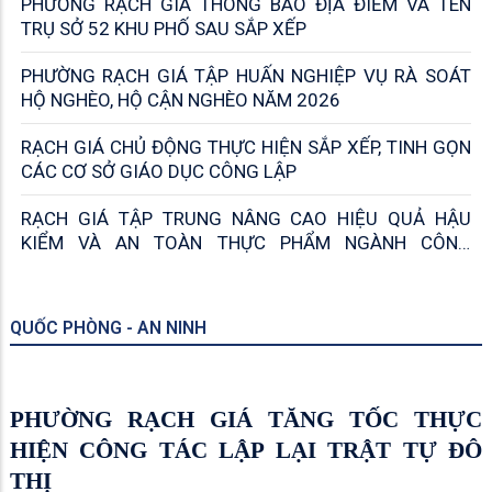
CÔNG TÁC TIẾP CÔNG DÂN TẠI PHƯỜNG RẠCH GIÁ
HĐND PHƯỜNG RẠCH GIÁ TỔ CHỨC THÀNH CÔNG KỲ
HỌP THỨ 4, QUYẾT TÂM HOÀN THÀNH NHIỆM VỤ NĂM
2026
PHƯỜNG RẠCH GIÁ HỌP THƯỜNG TRỰC HĐND,
CHUẨN BỊ KỲ HỌP THỨ TƯ GIỮA NĂM 2026
KINH TẾ - VĂN HÓA - XÃ HỘI