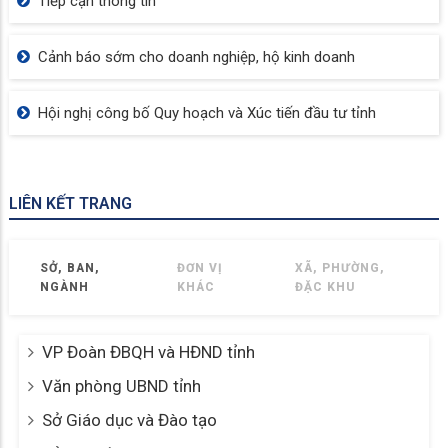
PHƯỜNG RẠCH GIÁ QUYẾT LIỆT XỬ LÝ TÌNH TRẠNG
LẤN CHIẾM ĐẤT CÔNG, BỜ SÔNG, BỜ KÊNH
PHƯỜNG RẠCH GIÁ TĂNG TỐC LẬP LẠI TRẬT TỰ ĐÔ
THỊ, SIẾT CHẶT QUẢN LÝ ĐẤT ĐAI
PHƯỜNG RẠCH GIÁ TĂNG TỐC THỰC HIỆN CÔNG TÁC
LẬP LẠI TRẬT TỰ ĐÔ THỊ
CHUYÊN MỤC
Báo cáo thống kê