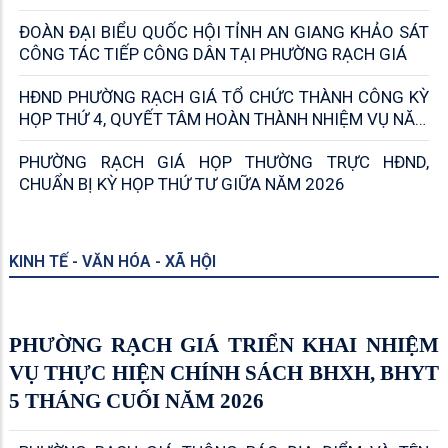
BAN PHÁP CHẾ HĐND TỈNH AN GIANG
GIÁM SÁT VIỆC GIẢI QUYẾT THỦ TỤC
HÀNH CHÍNH TẠI PHƯỜNG RẠCH GIÁ
UBND PHƯỜNG RẠCH GIÁ SƠ KẾT CÔNG TÁC 6
THÁNG ĐẦU NĂM 2026
ĐOÀN ĐẠI BIỂU QUỐC HỘI TỈNH AN GIANG KHẢO SÁT