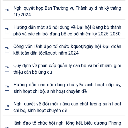
công tác phổ cập giáo dục, giáo dục bắt buộc, xóa mù
Nghị quyết họp Ban Thường vụ Thành ủy định kỳ tháng
chữ cho người lớn và đẩy mạnh phân luồng học sinh tr
10/2024
Hướng dẫn một số nội dung về Đại hội Đảng bộ thành
phố và các chi bộ, đảng bộ cơ sở nhiệm kỳ 2025-2030
Công văn lãnh đạo tổ chức &quot;Ngày hội Đại đoàn
kết toàn dân tộc&quot; năm 2024
Quy định về phân cấp quản lý cán bộ và bổ nhiệm, giới
thiệu cán bộ ứng cử
Hướng dẫn các nội dung chủ yếu sinh hoạt cấp ủy,
sinh hoạt chi bộ, sinh hoạt chuyên đề
Nghị quyết về đổi mới, nâng cao chất lượng sinh hoạt
chi bộ, sinh hoạt chuyên đề
lãnh đạo tổ chức hội nghị tổng kết, biểu dương Phong