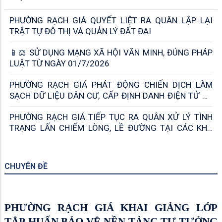
PHƯỜNG RẠCH GIÁ TRIỂN KHAI NHIỆM
VỤ THỰC HIỆN CHÍNH SÁCH BHXH, BHYT
5 THÁNG CUỐI NĂM 2026
PHƯỜNG RẠCH GIÁ THÔNG BÁO ĐỊA ĐIỂM VÀ TÊN
TRỤ SỞ 52 KHU PHỐ SAU SẮP XẾP
PHƯỜNG RẠCH GIÁ TẬP HUẤN NGHIỆP VỤ RÀ SOÁT
HỘ NGHÈO, HỘ CẬN NGHÈO NĂM 2026
RẠCH GIÁ CHỦ ĐỘNG THỰC HIỆN SẮP XẾP, TINH GỌN
CÁC CƠ SỞ GIÁO DỤC CÔNG LẬP
RẠCH GIÁ TẬP TRUNG NÂNG CAO HIỆU QUẢ HẬU
KIỂM VÀ AN TOÀN THỰC PHẨM NGÀNH CÔNG