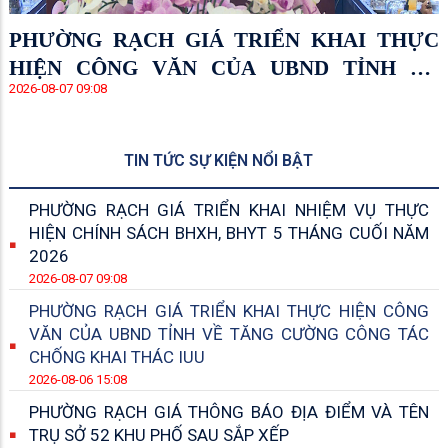
PHƯỜNG RẠCH GIÁ TRIỂN KHAI THỰC
HIỆN CÔNG VĂN CỦA UBND TỈNH VỀ
2026-08-07 09:08
TĂNG CƯỜNG CÔNG TÁC CHỐNG KHAI
THÁC IUU
TIN TỨC SỰ KIỆN NỔI BẬT
PHƯỜNG RẠCH GIÁ TRIỂN KHAI NHIỆM VỤ THỰC
HIỆN CHÍNH SÁCH BHXH, BHYT 5 THÁNG CUỐI NĂM
2026
2026-08-07 09:08
PHƯỜNG RẠCH GIÁ TRIỂN KHAI THỰC HIỆN CÔNG
VĂN CỦA UBND TỈNH VỀ TĂNG CƯỜNG CÔNG TÁC
CHỐNG KHAI THÁC IUU
2026-08-06 15:08
PHƯỜNG RẠCH GIÁ THÔNG BÁO ĐỊA ĐIỂM VÀ TÊN
TRỤ SỞ 52 KHU PHỐ SAU SẮP XẾP