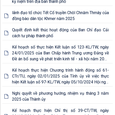
kỷ niệm trên địa bàn thành phố
lãnh đạo tổ chức Tết Cổ truyền Chôl Chnăm Thmây của
đồng bào dân tộc Khmer năm 2025
Quyết định kết thúc hoạt động của Ban Chỉ đạo Cải
cách tư pháp thành phố
Kế hoạch số thực hiện Kết luận số 123-KL/TW, ngày
24/01/2025 của Ban Chấp hành Trung ương Đảng về
Đề án bổ sung về phát triển kinh tế - xã hội năm 2025
với mục tiêu tăng trưởng đạt 8% trở lên
Kế hoạch thực hiện Chương trình hành động số 61-
CTr/TU, ngày 02/01/2025 của Tỉnh ủy về việc thực
hiện Kết luận số 97-KL/TW, ngày 05/10/2024 Hội nghị
lần thứ mười Ban Chấp hành Trung ương Đảng khóa
Nghị quyết về phương hướng, nhiệm vụ tháng 3 năm
XIII về kinh tế - xã hội năm 2024-2025
2025 của Thành ủy
Kế hoạch thực hiện Chỉ thị số 39-CT/TW, ngày