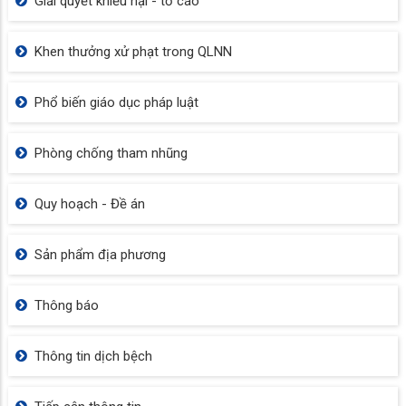
PHƯỜNG RẠCH GIÁ KHAI GIẢNG LỚP
TẬP HUẤN BẢO VỆ NỀN TẢNG TƯ TƯỞNG
CỦA ĐẢNG NĂM 2026
PHƯỜNG RẠCH GIÁ SƠ KẾT CÔNG TÁC 35 VÀ TRAO
GIẢI CUỘC THI CHÍNH LUẬN NĂM 2026