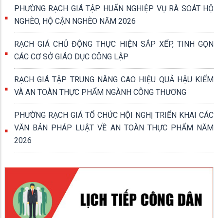
PHƯỜNG RẠCH GIÁ TẬP HUẤN NGHIỆP VỤ RÀ SOÁT HỘ
NGHÈO, HỘ CẬN NGHÈO NĂM 2026
RẠCH GIÁ CHỦ ĐỘNG THỰC HIỆN SẮP XẾP, TINH GỌN
CÁC CƠ SỞ GIÁO DỤC CÔNG LẬP
RẠCH GIÁ TẬP TRUNG NÂNG CAO HIỆU QUẢ HẬU KIỂM
VÀ AN TOÀN THỰC PHẨM NGÀNH CÔNG THƯƠNG
PHƯỜNG RẠCH GIÁ TỔ CHỨC HỘI NGHỊ TRIỂN KHAI CÁC
VĂN BẢN PHÁP LUẬT VỀ AN TOÀN THỰC PHẨM NĂM
2026