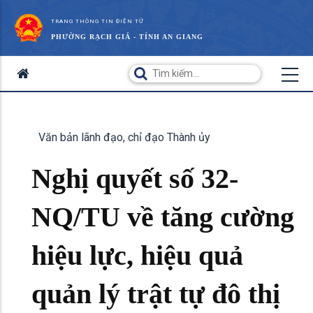
TRANG THÔNG TIN ĐIỆN TỬ
PHƯỜNG RẠCH GIÁ - TỈNH AN GIANG
Văn bản lãnh đạo, chỉ đạo Thành ủy
Nghị quyết số 32-
NQ/TU về tăng cường
hiệu lực, hiệu quả
quản lý trật tự đô thị