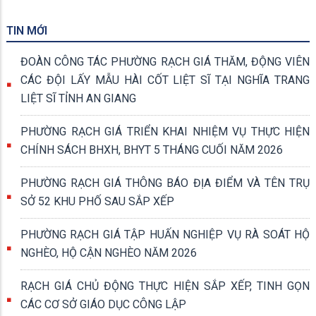
TIN MỚI
ĐOÀN CÔNG TÁC PHƯỜNG RẠCH GIÁ THĂM, ĐỘNG VIÊN
CÁC ĐỘI LẤY MẪU HÀI CỐT LIỆT SĨ TẠI NGHĨA TRANG
LIỆT SĨ TỈNH AN GIANG
PHƯỜNG RẠCH GIÁ TRIỂN KHAI NHIỆM VỤ THỰC HIỆN
CHÍNH SÁCH BHXH, BHYT 5 THÁNG CUỐI NĂM 2026
PHƯỜNG RẠCH GIÁ THÔNG BÁO ĐỊA ĐIỂM VÀ TÊN TRỤ
SỞ 52 KHU PHỐ SAU SẮP XẾP
PHƯỜNG RẠCH GIÁ TẬP HUẤN NGHIỆP VỤ RÀ SOÁT HỘ
NGHÈO, HỘ CẬN NGHÈO NĂM 2026
RẠCH GIÁ CHỦ ĐỘNG THỰC HIỆN SẮP XẾP, TINH GỌN
CÁC CƠ SỞ GIÁO DỤC CÔNG LẬP