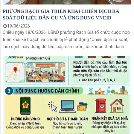
PHƯỜNG RẠCH GIÁ TRIỂN KHAI CHIẾN DỊCH RÀ
SOÁT DỮ LIỆU DÂN CƯ VÀ ỨNG DỤNG VNEID
19/06/2026
Chiều ngày 18/6/2026, UBND phường Rạch Giá tổ chức cuộc họp
triển khai kế hoạch và chuẩn bị lễ phát động “Chiến dịch rà soát,
làm sạch, xây dựng dữ liệu; cấp căn cước, tài khoản định danh
điện tử cá nhân, tổ chức; Sổ sức khỏe điện tử trên ứng dụng
VNeID”. Ông Dương Hồng Tuấn, Phó Chủ tịch Ủy ban nhân dân
phường, Tổ trưởng Tổ công tác triển khai Chiến dịch chủ trì hội
nghị.