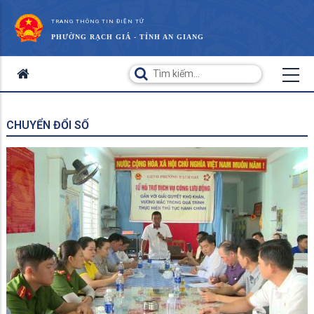
TRANG THÔNG TIN ĐIỆN TỬ
PHƯỜNG RẠCH GIÁ - TỈNH AN GIANG
CHUYỂN ĐỔI SỐ