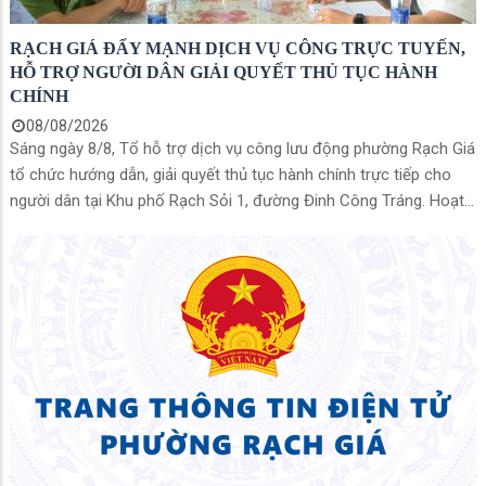
RẠCH GIÁ ĐẨY MẠNH DỊCH VỤ CÔNG TRỰC TUYẾN,
HỖ TRỢ NGƯỜI DÂN GIẢI QUYẾT THỦ TỤC HÀNH
CHÍNH
08/08/2026
Sáng ngày 8/8, Tổ hỗ trợ dịch vụ công lưu động phường Rạch Giá
tổ chức hướng dẫn, giải quyết thủ tục hành chính trực tiếp cho
người dân tại Khu phố Rạch Sỏi 1, đường Đinh Công Tráng. Hoạt
động hướng đến hỗ trợ người dân trên địa bàn các Khu phố Rạch
Sỏi 1, 2, 3 và 4 có nhu cầu thực hiện thủ tục hoặc đang gặp
vướng mắc trong quá trình giải quyết hồ sơ.