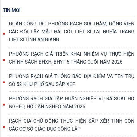
TIN MỚI
ĐOÀN CÔNG TÁC PHƯỜNG RẠCH GIÁ THĂM, ĐỘNG VIÊN
CÁC ĐỘI LẤY MẪU HÀI CỐT LIỆT SĨ TẠI NGHĨA TRANG
LIỆT SĨ TỈNH AN GIANG
PHƯỜNG RẠCH GIÁ TRIỂN KHAI NHIỆM VỤ THỰC HIỆN
CHÍNH SÁCH BHXH, BHYT 5 THÁNG CUỐI NĂM 2026
PHƯỜNG RẠCH GIÁ THÔNG BÁO ĐỊA ĐIỂM VÀ TÊN TRỤ
SỞ 52 KHU PHỐ SAU SẮP XẾP
PHƯỜNG RẠCH GIÁ TẬP HUẤN NGHIỆP VỤ RÀ SOÁT HỘ
NGHÈO, HỘ CẬN NGHÈO NĂM 2026
RẠCH GIÁ CHỦ ĐỘNG THỰC HIỆN SẮP XẾP, TINH GỌN
CÁC CƠ SỞ GIÁO DỤC CÔNG LẬP