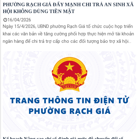
PHƯỜNG RẠCH GIÁ ĐẨY MẠNH CHI TRẢ AN SINH XÃ
HỘI KHÔNG DÙNG TIỀN MẶT
16/04/2026
Ngày 15/4/2026, UBND phường Rạch Giá tổ chức cuộc họp triển
khai các văn bản về tăng cường phối hợp thực hiện mở tài khoản
ngân hàng để chi trả trợ cấp cho các đối tượng bảo trợ xã hội
trên địa bàn. Cuộc họp do đồng chí Nguyễn Thị Hồng Linh – Phó
Chủ tịch UBND phường chủ trì, với sự tham gia của các đơn vị liên
quan.
Kế hoạch Nâng cao chỉ số đánh giá mức độ chuyển đổi số