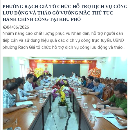
PHƯỜNG RẠCH GIÁ TỔ CHỨC HỖ TRỢ DỊCH VỤ CÔNG
LƯU ĐỘNG VÀ THÁO GỠ VƯỚNG MẮC THỦ TỤC
HÀNH CHÍNH CÔNG TẠI KHU PHỐ
04/06/2026
Nhằm nâng cao chất lượng phục vụ Nhân dân, hỗ trợ người dân
tiếp cận và sử dụng hiệu quả các dịch vụ công trực tuyến, UBND
phường Rạch Giá tổ chức hỗ trợ dịch vụ công lưu động và tháo
gỡ vướng mắc thủ tục hành chính trên địa bàn nhất là khu vực xa
trung tâm hành chính phường.