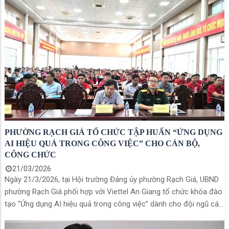
PHƯỜNG RẠCH GIÁ TỔ CHỨC TẬP HUẤN “ỨNG DỤNG
AI HIỆU QUẢ TRONG CÔNG VIỆC” CHO CÁN BỘ,
CÔNG CHỨC
21/03/2026
Ngày 21/3/2026, tại Hội trường Đảng ủy phường Rạch Giá, UBND
phường Rạch Giá phối hợp với Viettel An Giang tổ chức khóa đào
tạo “Ứng dụng AI hiệu quả trong công việc” dành cho đội ngũ cán
bộ, công chức trên địa bàn. Đến dự chương trình có đồng chí
Dương Hồng Tuấn – Ủy viên Ban Chấp hành Đảng bộ phường,