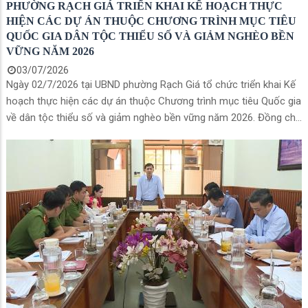
PHƯỜNG RẠCH GIÁ TRIỂN KHAI KẾ HOẠCH THỰC
HIỆN CÁC DỰ ÁN THUỘC CHƯƠNG TRÌNH MỤC TIÊU
QUỐC GIA DÂN TỘC THIỂU SỐ VÀ GIẢM NGHÈO BỀN
VỮNG NĂM 2026
03/07/2026
Ngày 02/7/2026 tại UBND phường Rạch Giá tổ chức triển khai Kế
hoạch thực hiện các dự án thuộc Chương trình mục tiêu Quốc gia
về dân tộc thiểu số và giảm nghèo bền vững năm 2026. Đồng chí
Nguyễn Thị Hồng Linh, Phó Chủ tịch UBND phường chủ trì hội
nghị, cùng đại diện các ngành, đơn vị liên quan tham dự.