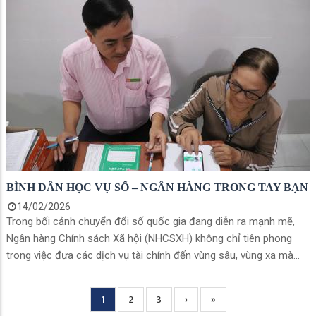
Phó Chủ tịch UBND phường Rạch Giá; Trung tá Đỗ Thanh Tuấn –
Giám đốc Viettel An Giang, cùng 349 học viên là cán bộ, công
chức tham gia khóa học.
BÌNH DÂN HỌC VỤ SỐ – NGÂN HÀNG TRONG TAY BẠN
14/02/2026
Trong bối cảnh chuyển đổi số quốc gia đang diễn ra mạnh mẽ,
Ngân hàng Chính sách Xã hội (NHCSXH) không chỉ tiên phong
trong việc đưa các dịch vụ tài chính đến vùng sâu, vùng xa mà
còn chú trọng nâng cao kỹ năng số cho người dân thông qua
chương trình “Bình dân học vụ số – Ngân hàng trong tay bạn”.
Current
1
Page
2
Page
3
Next
›
Trang
»
Pagination
page
page
cuối