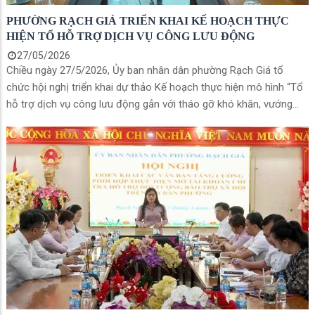
PHƯỜNG RẠCH GIÁ TRIỂN KHAI KẾ HOẠCH THỰC
HIỆN TỔ HỖ TRỢ DỊCH VỤ CÔNG LƯU ĐỘNG
27/05/2026
Chiều ngày 27/5/2026, Ủy ban nhân dân phường Rạch Giá tổ
chức hội nghị triển khai dự thảo Kế hoạch thực hiện mô hình “Tổ
hỗ trợ dịch vụ công lưu động gắn với tháo gỡ khó khăn, vướng
mắc trong giải quyết thủ tục hành chính” trên địa bàn phường.