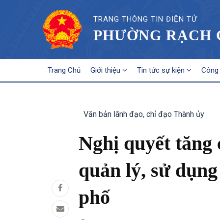
TRANG THÔNG TIN ĐIỆN TỬ
PHƯỜNG RẠCH G
MAIN
Trang Chủ
Giới thiệu
Tin tức sự kiện
Công 
NAVIGATION
Văn bản lãnh đạo, chỉ đạo Thành ủy
Nghị quyết tăng 
quản lý, sử dụng
phố