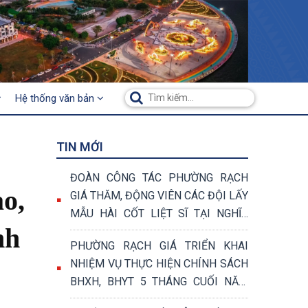
Hệ thống văn bản
TIN MỚI
ĐOÀN CÔNG TÁC PHƯỜNG RẠCH
ạo,
GIÁ THĂM, ĐỘNG VIÊN CÁC ĐỘI LẤY
MẪU HÀI CỐT LIỆT SĨ TẠI NGHĨA
nh
TRANG LIỆT SĨ TỈNH AN GIANG
PHƯỜNG RẠCH GIÁ TRIỂN KHAI
NHIỆM VỤ THỰC HIỆN CHÍNH SÁCH
BHXH, BHYT 5 THÁNG CUỐI NĂM
2026