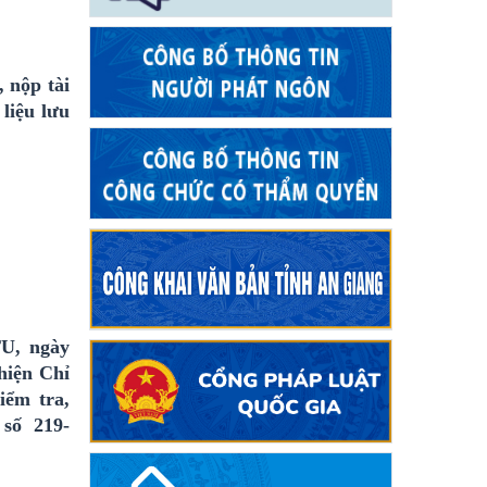
, nộp tài
 liệu lưu
TU, ngày
hiện Chỉ
iểm tra,
số 219-