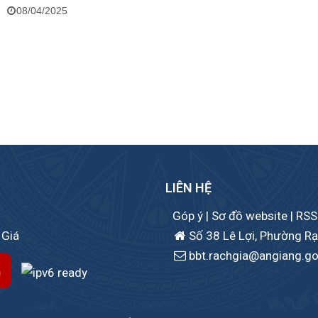
08/04/2025
LIÊN HỆ
Góp ý
|
Sơ đồ website
|
RSS
 Giá
Số 38 Lê Lợi, Phường Rạc
bbt.rachgia@angiang.go