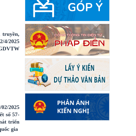
 truyền,
2/4/2025
BTGDVTW
/02/2025
t số 57-
át triển
quốc gia