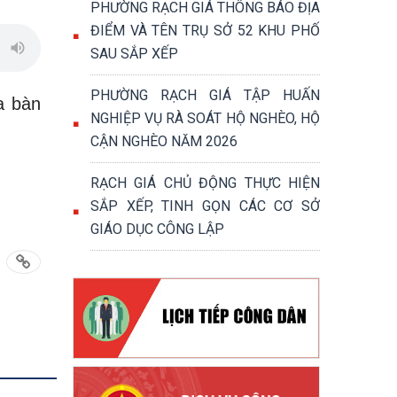
PHƯỜNG RẠCH GIÁ THÔNG BÁO ĐỊA
ĐIỂM VÀ TÊN TRỤ SỞ 52 KHU PHỐ
SAU SẮP XẾP
PHƯỜNG RẠCH GIÁ TẬP HUẤN
a bàn
NGHIỆP VỤ RÀ SOÁT HỘ NGHÈO, HỘ
CẬN NGHÈO NĂM 2026
RẠCH GIÁ CHỦ ĐỘNG THỰC HIỆN
SẮP XẾP, TINH GỌN CÁC CƠ SỞ
GIÁO DỤC CÔNG LẬP