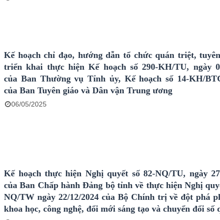
Kế hoạch chỉ đạo, hướng dẫn tổ chức quán triệt, tuyên
triển khai thực hiện Kế hoạch số 290-KH/TU, ngày 0
của Ban Thường vụ Tỉnh ủy, Kế hoạch số 14-KH/
của Ban Tuyên giáo và Dân vận Trung ương
06/05/2025
Kế hoạch thực hiện Nghị quyết số 82-NQ/TU, ngày 27
của Ban Chấp hành Đảng bộ tỉnh về thực hiện Nghị quyế
NQ/TW ngày 22/12/2024 của Bộ Chính trị về đột phá ph
khoa học, công nghệ, đổi mới sáng tạo và chuyển đổi số 