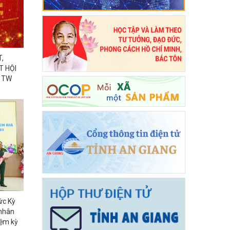
,
T HỘI
H TW
ức Kỳ
 nhân
iệm kỳ