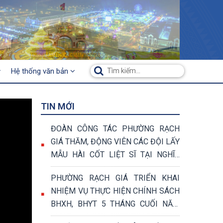
Hệ thống văn bản
TIN MỚI
ĐOÀN CÔNG TÁC PHƯỜNG RẠCH
GIÁ THĂM, ĐỘNG VIÊN CÁC ĐỘI LẤY
MẪU HÀI CỐT LIỆT SĨ TẠI NGHĨA
TRANG LIỆT SĨ TỈNH AN GIANG
PHƯỜNG RẠCH GIÁ TRIỂN KHAI
NHIỆM VỤ THỰC HIỆN CHÍNH SÁCH
BHXH, BHYT 5 THÁNG CUỐI NĂM
2026