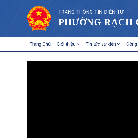
TRANG THÔNG TIN ĐIỆN TỬ
PHƯỜNG RẠCH G
MAIN
Trang Chủ
Giới thiệu
Tin tức sự kiện
Công 
NAVIGATION