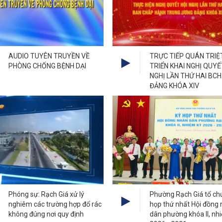
AUDIO TUYÊN TRUYỀN VỀ
TRỰC TIẾP QUÁN TRIỆT
PHÒNG CHỐNG BỆNH DẠI
TRIỂN KHAI NGHỊ QUYẾ
NGHỊ LẦN THỨ HAI BC
ĐẢNG KHÓA XIV
Phóng sự: Rạch Giá xử lý
Phường Rạch Giá tổ ch
nghiêm các trường hợp đổ rác
họp thứ nhất Hội đồng
không đúng nơi quy định
dân phường khóa II, nh