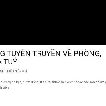
G TUYÊN TRUYỀN VỀ PHÒNG,
A TUÝ
 THIẾU NIÊN 📢🎙️
dưới dạng kẹo, nước uống, trà sữa, thuốc lá điện tử hoặc các sản phẩm giả
h viên.