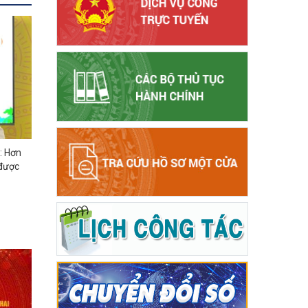
: Hơn
 được