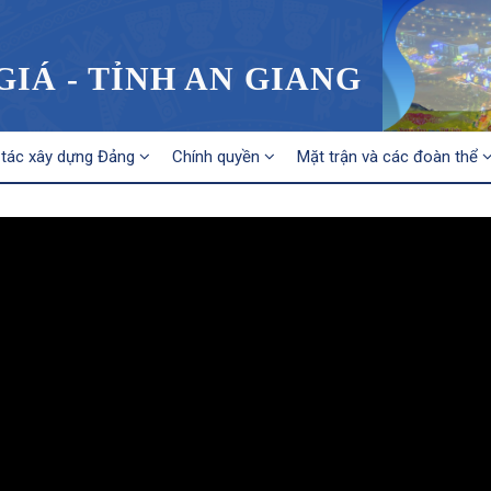
IÁ - TỈNH AN GIANG
tác xây dựng Đảng
Chính quyền
Mặt trận và các đoàn thể