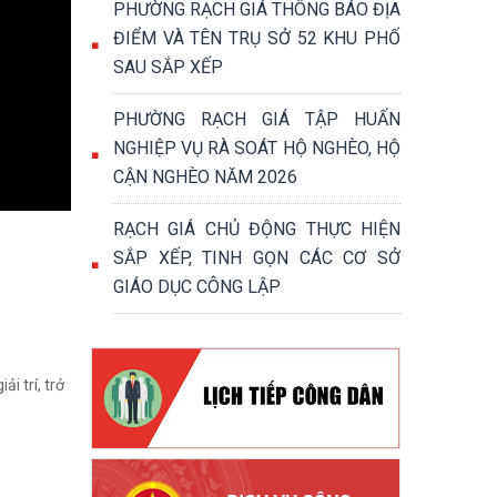
PHƯỜNG RẠCH GIÁ THÔNG BÁO ĐỊA
ĐIỂM VÀ TÊN TRỤ SỞ 52 KHU PHỐ
SAU SẮP XẾP
PHƯỜNG RẠCH GIÁ TẬP HUẤN
NGHIỆP VỤ RÀ SOÁT HỘ NGHÈO, HỘ
CẬN NGHÈO NĂM 2026
RẠCH GIÁ CHỦ ĐỘNG THỰC HIỆN
SẮP XẾP, TINH GỌN CÁC CƠ SỞ
GIÁO DỤC CÔNG LẬP
i trí, trở