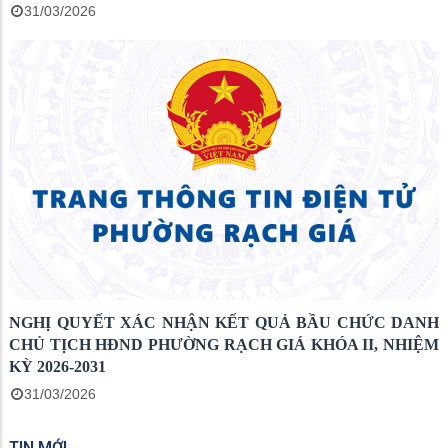
31/03/2026
NGHỊ QUYẾT XÁC NHẬN KẾT QUẢ BẦU CHỨC DANH
CHỦ TỊCH HĐND PHƯỜNG RẠCH GIÁ KHÓA II, NHIỆM
KỲ 2026-2031
31/03/2026
TIN MỚI