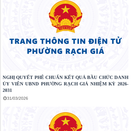
NGHỊ QUYẾT PHÊ CHUẨN KẾT QUẢ BẦU CHỨC DANH
ỦY VIÊN UBND PHƯỜNG RẠCH GIÁ NHIỆM KỲ 2026-
2031
31/03/2026