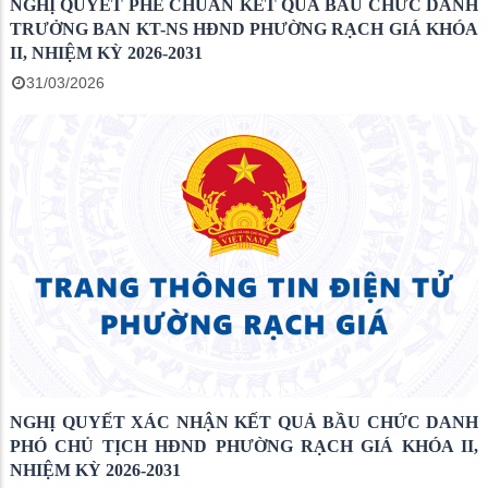
NGHỊ QUYẾT PHÊ CHUẨN KẾT QUẢ BẦU CHỨC DANH
TRƯỞNG BAN KT-NS HĐND PHƯỜNG RẠCH GIÁ KHÓA
II, NHIỆM KỲ 2026-2031
31/03/2026
NGHỊ QUYẾT XÁC NHẬN KẾT QUẢ BẦU CHỨC DANH
PHÓ CHỦ TỊCH HĐND PHƯỜNG RẠCH GIÁ KHÓA II,
NHIỆM KỲ 2026-2031