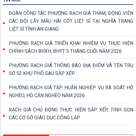
ĐOÀN CÔNG TÁC PHƯỜNG RẠCH GIÁ THĂM, ĐỘNG VIÊN
CÁC ĐỘI LẤY MẪU HÀI CỐT LIỆT SĨ TẠI NGHĨA TRANG
LIỆT SĨ TỈNH AN GIANG
PHƯỜNG RẠCH GIÁ TRIỂN KHAI NHIỆM VỤ THỰC HIỆN
CHÍNH SÁCH BHXH, BHYT 5 THÁNG CUỐI NĂM 2026
PHƯỜNG RẠCH GIÁ THÔNG BÁO ĐỊA ĐIỂM VÀ TÊN TRỤ
SỞ 52 KHU PHỐ SAU SẮP XẾP
PHƯỜNG RẠCH GIÁ TẬP HUẤN NGHIỆP VỤ RÀ SOÁT HỘ
NGHÈO, HỘ CẬN NGHÈO NĂM 2026
RẠCH GIÁ CHỦ ĐỘNG THỰC HIỆN SẮP XẾP, TINH GỌN
CÁC CƠ SỞ GIÁO DỤC CÔNG LẬP