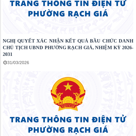
NGHỊ QUYẾT XÁC NHẬN KẾT QUẢ BẦU CHỨC DANH
CHỦ TỊCH UBND PHƯỜNG RẠCH GIÁ, NHIỆM KỲ 2026-
2031
31/03/2026