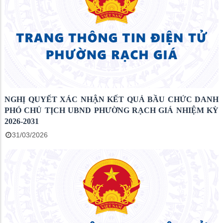
NGHỊ QUYẾT XÁC NHẬN KẾT QUẢ BẦU CHỨC DANH
PHÓ CHỦ TỊCH UBND PHƯỜNG RẠCH GIÁ NHIỆM KỲ
2026-2031
31/03/2026