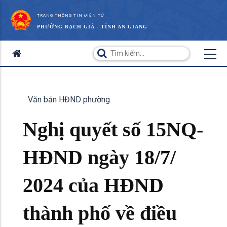
TRANG THÔNG TIN ĐIỆN TỬ
PHƯỜNG RẠCH GIÁ - TỈNH AN GIANG
Văn bản HĐND phường
Nghị quyết số 15NQ-
HĐND ngày 18/7/
2024 của HĐND
thành phố về điều