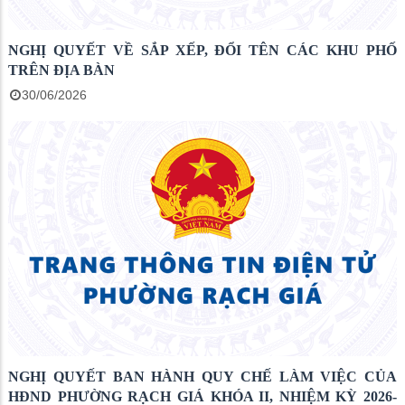
NGHỊ QUYẾT VỀ SẮP XẾP, ĐỔI TÊN CÁC KHU PHỐ
TRÊN ĐỊA BÀN
30/06/2026
NGHỊ QUYẾT BAN HÀNH QUY CHẾ LÀM VIỆC CỦA
HĐND PHƯỜNG RẠCH GIÁ KHÓA II, NHIỆM KỲ 2026-