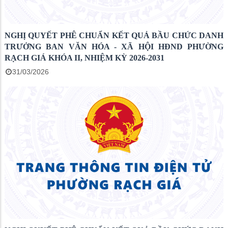
NGHỊ QUYẾT PHÊ CHUẨN KẾT QUẢ BẦU CHỨC DANH
TRƯỞNG BAN VĂN HÓA - XÃ HỘI HĐND PHƯỜNG
RẠCH GIÁ KHÓA II, NHIỆM KỲ 2026-2031
31/03/2026