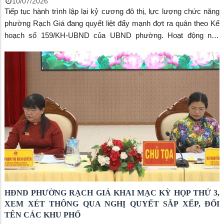
10/07/2026
Tiếp tục hành trình lập lại kỷ cương đô thị, lực lượng chức năng
phường Rạch Giá đang quyết liệt đẩy mạnh đợt ra quân theo Kế
hoạch số 159/KH-UBND của UBND phường. Hoạt động này
nhằm thực hiện nghiêm túc Chỉ thị số 13/CT-UBND của UBND
tỉnh An Giang về việc tăng cường công tác xử lý vi phạm trong
lĩnh vực đất đai, trật tự xây dựng, hành lang an toàn đường bộ và
trật tự đô thị.
HĐND PHƯỜNG RẠCH GIÁ KHAI MẠC KỲ HỌP THỨ 3,
XEM XÉT THÔNG QUA NGHỊ QUYẾT SẮP XẾP, ĐỔI
TÊN CÁC KHU PHỐ