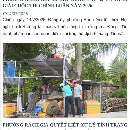
GIẢI CUỘC THI CHÍNH LUẬN NĂM 2026
14/07/2026
Chiều ngày 14/7/2026, Đảng ủy phường Rạch Giá tổ chức Hội
nghị sơ kết công tác bảo vệ nền tảng tư tưởng của Đảng, đấu
tranh phản bác các quan điểm sai trái, thù địch 6 tháng đầu năm;
triển khai phương hướng, nhiệm vụ trọng tâm 6 tháng cuối năm
2026 và trao giải Cuộc thi chính luận về bảo vệ nền tảng tư tưởng
của Đảng năm 2026. Đồng chí Nguyễn Thị Hoàn Xuân, Phó Bí
thư Thường trực Đảng ủy, Chủ tịch HĐND phường, Trưởng Ban
Công tác 35 Đảng ủy phường chủ trì hội nghị.
PHƯỜNG RẠCH GIÁ QUYẾT LIỆT XỬ LÝ TÌNH TRẠNG