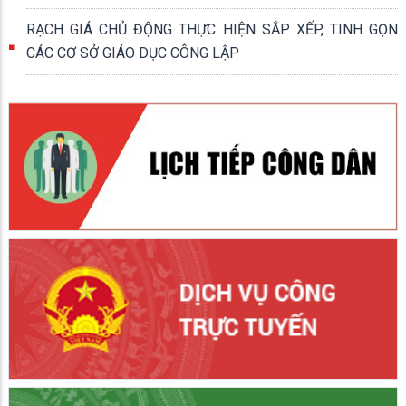
RẠCH GIÁ CHỦ ĐỘNG THỰC HIỆN SẮP XẾP, TINH GỌN
CÁC CƠ SỞ GIÁO DỤC CÔNG LẬP