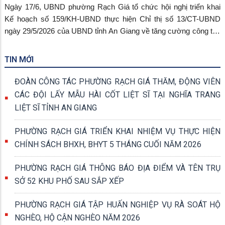
Ngày 17/6, UBND phường Rạch Giá tổ chức hội nghị triển khai
Kế hoạch số 159/KH-UBND thực hiện Chỉ thị số 13/CT-UBND
ngày 29/5/2026 của UBND tỉnh An Giang về tăng cường công tác
xử lý vi phạm trong lĩnh vực đất đai, trật tự xây dựng, hành lang
an toàn đường bộ và trật tự đô thị. Đồng chí Dương Hồng Tuấn,
TIN MỚI
Phó Chủ tịch UBND phường chủ trì hội nghị với sự tham dự của
các cơ quan chuyên môn, lực lượng chức năng và Ban lãnh đạo
ĐOÀN CÔNG TÁC PHƯỜNG RẠCH GIÁ THĂM, ĐỘNG VIÊN
các khu phố.
CÁC ĐỘI LẤY MẪU HÀI CỐT LIỆT SĨ TẠI NGHĨA TRANG
LIỆT SĨ TỈNH AN GIANG
PHƯỜNG RẠCH GIÁ TRIỂN KHAI NHIỆM VỤ THỰC HIỆN
CHÍNH SÁCH BHXH, BHYT 5 THÁNG CUỐI NĂM 2026
PHƯỜNG RẠCH GIÁ THÔNG BÁO ĐỊA ĐIỂM VÀ TÊN TRỤ
SỞ 52 KHU PHỐ SAU SẮP XẾP
PHƯỜNG RẠCH GIÁ TẬP HUẤN NGHIỆP VỤ RÀ SOÁT HỘ
NGHÈO, HỘ CẬN NGHÈO NĂM 2026