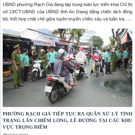
UBND phường Rạch Giá đang tập trung toàn lực triển khai Chỉ thị
số 13/CT-UBND của UBND tỉnh An Giang bằng chiến dịch đồng
bộ: Kết hợp chặt chẽ giữa tuyên truyền chiều sâu và tuần tra, xử
lý quyết liệt hàng ngày. Mục tiêu cốt lõi là tạo chuyển biến gốc rễ
trong nhận thức của người dân, hướng tới xây dựng không gian
đô thị văn minh, bền vững.
PHƯỜNG RẠCH GIÁ TIẾP TỤC RA QUÂN XỬ LÝ TÌNH
TRẠNG LẤN CHIẾM LÒNG, LỀ ĐƯỜNG TẠI CÁC KHU
VỰC TRỌNG ĐIỂM