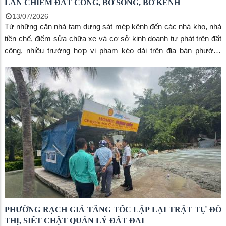
LẤN CHIẾM ĐẤT CÔNG, BỜ SÔNG, BỜ KÊNH
13/07/2026
Từ những căn nhà tạm dựng sát mép kênh đến các nhà kho, nhà
tiền chế, điểm sửa chữa xe và cơ sở kinh doanh tự phát trên đất
công, nhiều trường hợp vi phạm kéo dài trên địa bàn phường
Rạch Giá đang được lực lượng chức năng tập trung xử lý, từng
bước lập lại trật tự trong quản lý đất đai và chỉnh trang đô thị.
PHƯỜNG RẠCH GIÁ TĂNG TỐC LẬP LẠI TRẬT TỰ ĐÔ
THỊ, SIẾT CHẶT QUẢN LÝ ĐẤT ĐAI