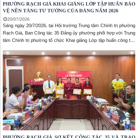
PHƯỜNG RẠCH GIÁ KHAI GIẢNG LỚP TẬP HUẤN BẢO
VỆ NỀN TẢNG TƯ TƯỞNG CỦA ĐẢNG NĂM 2026
20/07/2026
Sáng ngày 20/7/2026, tại Hội trường Trung tâm Chính trị phường
Rạch Giá, Ban Công tác 35 Đảng ủy phường phối hợp với Trung
tâm Chính trị phường tổ chức Khai giảng Lớp tập huấn công tác
bảo vệ nền tảng tư tưởng của Đảng, đấu tranh phản bác các quan
điểm sai trái, thù địch năm 2026. Dự lễ khai giảng có đồng chí
Nguyễn Thị Hoàn Xuân - Phó Bí thư Thường trực Đảng ủy, Chủ
tịch HĐND phường, Trưởng Ban Công tác 35 Đảng ủy phường;
đồng chí Lê Ngọc Mai - Đảng ủy viên, Phó Trưởng Ban Xây dựng
Đảng; đồng chí Tô Thị Trúc Giang - Giám đốc Trung tâm Chính trị
phường cùng các đồng chí lãnh đạo, viên chức Trung tâm Chính
trị, đại diện Trung tâm Dịch vụ tổng hợp phường và 60 học viên là
thành viên Ban Công tác 35, Tổ Công tác 35, lực lượng tuyên
truyền viên cơ sở, cộng tác viên dư luận xã hội.
PHƯỜNG RẠCH GIÁ SƠ KẾT CÔNG TÁC 35 VÀ TRAO