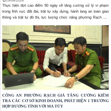
19/06/2026
Thực hiện đợt cao điểm 90 ngày về tăng cường xử lý vi phạm
trong lĩnh vực đất đai, trật tự xây dựng, hành lang an toàn giao
thông và trật tự đô thị, lực lượng chức năng phường Rạch Giá
tiếp tục tổ chức ra quân kiểm tra, xử lý các trường hợp vi phạm
trên địa bàn.
CÔNG AN PHƯỜNG RẠCH GIÁ TĂNG CƯỜNG KIỂM
TRA CÁC CƠ SỞ KINH DOANH, PHÁT HIỆN 1 TRƯỜNG
HỢP DƯƠNG TÍNH VỚI MA TÚY