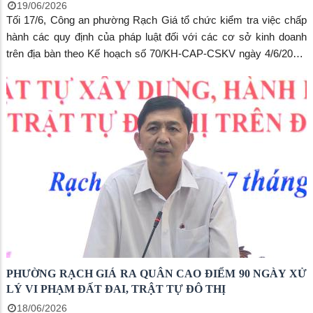
19/06/2026
Tối 17/6, Công an phường Rạch Giá tổ chức kiểm tra việc chấp
hành các quy định của pháp luật đối với các cơ sở kinh doanh
trên địa bàn theo Kế hoạch số 70/KH-CAP-CSKV ngày 4/6/2026.
Hoạt động nằm trong đợt cao điểm tấn công, trấn áp tội phạm về
ma túy, góp phần bảo đảm an ninh, trật tự trên địa bàn.
PHƯỜNG RẠCH GIÁ RA QUÂN CAO ĐIỂM 90 NGÀY XỬ
LÝ VI PHẠM ĐẤT ĐAI, TRẬT TỰ ĐÔ THỊ
18/06/2026