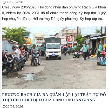
30/06/2026
Chiều ngày 29/6/2026, Hội đồng nhân dân phường Rạch Giá khóa
II, nhiệm kỳ 2026–2031 đã tổ chức thành công Kỳ họp thứ 3 (kỳ
họp chuyên đề) tại Hội trường Đảng ủy phường. Kỳ họp tập trung
xem xét, quyết định phương án sắp xếp, đổi tên các khu phố trên
địa bàn nhằm tinh gọn bộ máy và nâng cao hiệu lực quản lý hành
chính.
PHƯỜNG RẠCH GIÁ RA QUÂN LẬP LẠI TRẬT TỰ ĐÔ
THỊ THEO CHỈ THỊ 13 CỦA UBND TỈNH AN GIANG
22/06/2026