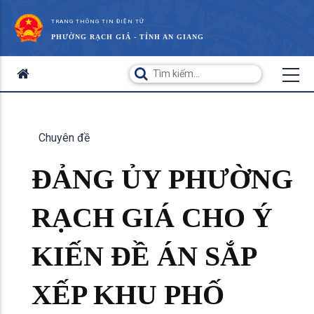
TRANG THÔNG TIN ĐIỆN TỬ
PHƯỜNG RẠCH GIÁ - TỈNH AN GIANG
Chuyên đề
ĐẢNG ỦY PHƯỜNG
RẠCH GIÁ CHO Ý
KIẾN ĐỀ ÁN SẮP
XẾP KHU PHỐ