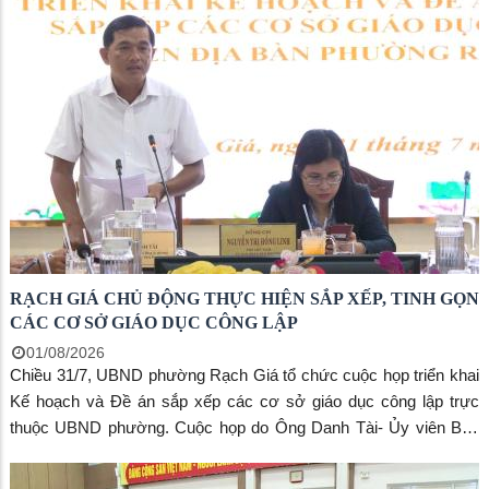
Giang, các thành viên Ban Chỉ đạo rà soát phường, cùng Trưởng
Ban lãnh đạo và đội ngũ rà soát viên đại diện cho 52 khu phố.
RẠCH GIÁ CHỦ ĐỘNG THỰC HIỆN SẮP XẾP, TINH GỌN
CÁC CƠ SỞ GIÁO DỤC CÔNG LẬP
01/08/2026
Chiều 31/7, UBND phường Rạch Giá tổ chức cuộc họp triển khai
Kế hoạch và Đề án sắp xếp các cơ sở giáo dục công lập trực
thuộc UBND phường. Cuộc họp do Ông Danh Tài- Ủy viên Ban
Thường vụ Đảng ủy, Trưởng Ban Xây dựng Đảng đảng ủy
phường Rạch Giá và bà Nguyễn Thị Hồng Linh, Phó Chủ tịch