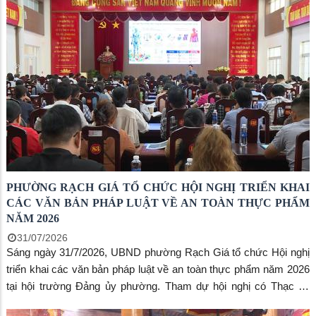
phường nhằm đáp ứng yêu cầu chuẩn hóa quy trình hoạt động và
siết chặt kỷ cương pháp luật trong lĩnh vực kinh doanh, chế biến
thực phẩm.
PHƯỜNG RẠCH GIÁ TỔ CHỨC HỘI NGHỊ TRIỂN KHAI
CÁC VĂN BẢN PHÁP LUẬT VỀ AN TOÀN THỰC PHẨM
NĂM 2026
31/07/2026
Sáng ngày 31/7/2026, UBND phường Rạch Giá tổ chức Hội nghị
triển khai các văn bản pháp luật về an toàn thực phẩm năm 2026
tại hội trường Đảng ủy phường. Tham dự hội nghị có Thạc sĩ,
Bác sĩ Nguyễn Thành Nam- Chi cục trưởng Chi cục An toàn vệ