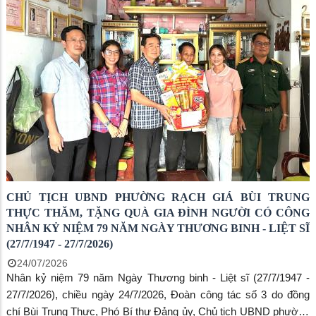
hương tại Mộ và Đình Anh hùng dân tộc Nguyễn Trung Trực,
phường Rạch Giá.
CHỦ TỊCH UBND PHƯỜNG RẠCH GIÁ BÙI TRUNG
THỰC THĂM, TẶNG QUÀ GIA ĐÌNH NGƯỜI CÓ CÔNG
NHÂN KỶ NIỆM 79 NĂM NGÀY THƯƠNG BINH - LIỆT SĨ
(27/7/1947 - 27/7/2026)
24/07/2026
Nhân kỷ niệm 79 năm Ngày Thương binh - Liệt sĩ (27/7/1947 -
27/7/2026), chiều ngày 24/7/2026, Đoàn công tác số 3 do đồng
chí Bùi Trung Thực, Phó Bí thư Đảng ủy, Chủ tịch UBND phường