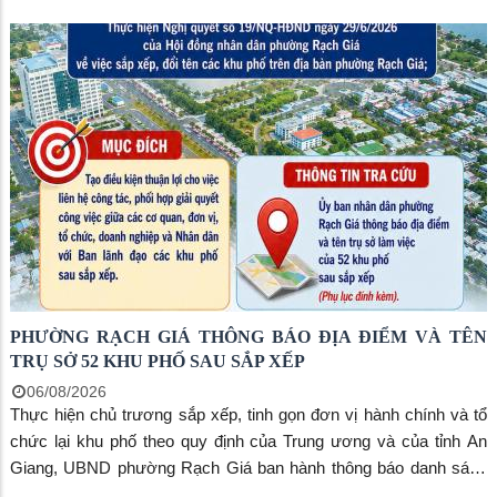
thực hiện chính sách Bảo hiểm xã hội, Bảo hiểm y tế phường.
Đồng chí Nguyễn Thị Hồng Linh, Phó Chủ tịch UBND phường,
Phó Trưởng ban Thường trực Ban Chỉ đạo phường chủ trì hội
nghị. Tham dự có đồng chí Huỳnh Tấn Phố, Phó Giám đốc BHXH
tỉnh An Giang, cùng đại diện lãnh đạo các phòng, ban, ngành,
đoàn thể và Ban Lãnh đạo các khu phố trên địa bàn.
PHƯỜNG RẠCH GIÁ THÔNG BÁO ĐỊA ĐIỂM VÀ TÊN
TRỤ SỞ 52 KHU PHỐ SAU SẮP XẾP
06/08/2026
Thực hiện chủ trương sắp xếp, tinh gọn đơn vị hành chính và tổ
chức lại khu phố theo quy định của Trung ương và của tỉnh An
Giang, UBND phường Rạch Giá ban hành thông báo danh sách
địa điểm và tên trụ sở của 52 khu phố sau sắp xếp nhằm tạo