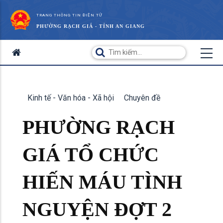
TRANG THÔNG TIN ĐIỆN TỬ
PHƯỜNG RẠCH GIÁ - TỈNH AN GIANG
Kinh tế - Văn hóa - Xã hội
Chuyên đề
PHƯỜNG RẠCH
GIÁ TỔ CHỨC
HIẾN MÁU TÌNH
NGUYỆN ĐỢT 2