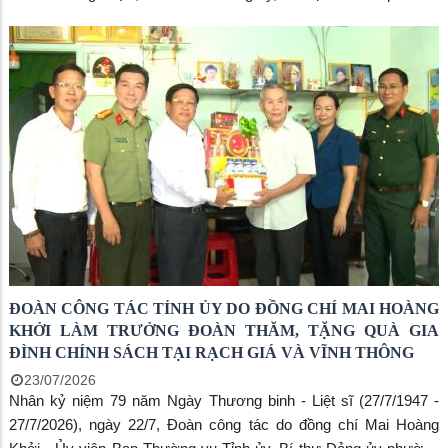
Rạch Giá làm Trưởng đoàn đã đến thăm, tặng quà các gia đình
người có công với cách mạng trên địa bàn các khu phố Rạch
Giồng, Nguyễn Thái Bình, Nguyễn Bỉnh Khiêm và Lê Anh Xuân.
ĐOÀN CÔNG TÁC TỈNH ỦY DO ĐỒNG CHÍ MAI HOÀNG
KHỞI LÀM TRƯỞNG ĐOÀN THĂM, TẶNG QUÀ GIA
ĐÌNH CHÍNH SÁCH TẠI RẠCH GIÁ VÀ VĨNH THÔNG
23/07/2026
Nhân kỷ niệm 79 năm Ngày Thương binh - Liệt sĩ (27/7/1947 -
27/7/2026), ngày 22/7, Đoàn công tác do đồng chí Mai Hoàng