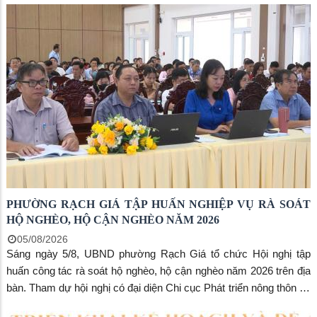
thuận lợi cho người dân trong việc liên hệ công tác, giải quyết thủ
tục hành chính và tham gia các hoạt động tại địa phương.
PHƯỜNG RẠCH GIÁ TẬP HUẤN NGHIỆP VỤ RÀ SOÁT
HỘ NGHÈO, HỘ CẬN NGHÈO NĂM 2026
05/08/2026
Sáng ngày 5/8, UBND phường Rạch Giá tổ chức Hội nghị tập
huấn công tác rà soát hộ nghèo, hộ cận nghèo năm 2026 trên địa
bàn. Tham dự hội nghị có đại diện Chi cục Phát triển nông thôn và
Quản lý chất lượng thuộc Sở Nông nghiệp và Môi trường tỉnh An