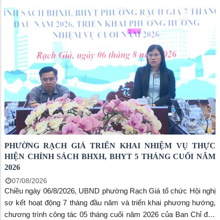
các lực lượng đang thực hiện nhiệm vụ lấy mẫu hài cốt liệt sĩ tại
Nghĩa trang Liệt sĩ tỉnh An Giang. Cùng tham gia đoàn có đồng chí
Bùi Trung Thực- Phó Bí thư Đảng ủy, Chủ tịch UBND phường,
lãnh đạo Ủy ban MTTQ Việt Nam phường, Công an, Ban Chỉ huy
Quân sự và các tổ chức chính trị - xã hội của phường.
PHƯỜNG RẠCH GIÁ TRIỂN KHAI NHIỆM VỤ THỰC
HIỆN CHÍNH SÁCH BHXH, BHYT 5 THÁNG CUỐI NĂM
2026
07/08/2026
Chiều ngày 06/8/2026, UBND phường Rạch Giá tổ chức Hội nghị
sơ kết hoạt động 7 tháng đầu năm và triển khai phương hướng,
chương trình công tác 05 tháng cuối năm 2026 của Ban Chỉ đạo