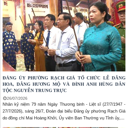
sinh thực phẩm tỉnh An Giang; ông Nguyễn Trường Giang - Phó
Giám đốc Trung tâm Dịch vụ tổng hợp phường Rạch Giá; ông
Ngô Quốc Khải, Phó trưởng Phòng Văn hóa - Xã hội phường
Rạch Giá; cùng các thành viên Ban Chỉ đạo liên ngành ATTP, Ban
Giám hiệu các trường học, Trưởng các khu phố, Đội điều tra ngộ
độc thực phẩm và đại diện các cơ sở sản xuất, chế biến, kinh
doanh thực phẩm trên địa bàn.
ĐẢNG ỦY PHƯỜNG RẠCH GIÁ TỔ CHỨC LỄ DÂNG
HOA, DÂNG HƯƠNG MỘ VÀ ĐÌNH ANH HÙNG DÂN
TỘC NGUYỄN TRUNG TRỰC
26/07/2026
Nhân kỷ niệm 79 năm Ngày Thương binh - Liệt sĩ (27/7/1947 -
27/7/2026), sáng 26/7, Đoàn đại biểu Đảng ủy phường Rạch Giá
do đồng chí Mai Hoàng Khởi, Ủy viên Ban Thường vụ Tỉnh ủy, Bí
thư Đảng ủy phường làm Trưởng đoàn, đã đến dâng hoa, dâng