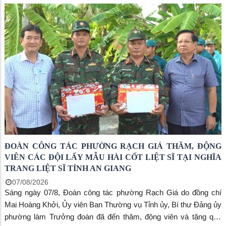
ĐOÀN CÔNG TÁC PHƯỜNG RẠCH GIÁ THĂM, ĐỘNG
VIÊN CÁC ĐỘI LẤY MẪU HÀI CỐT LIỆT SĨ TẠI NGHĨA
TRANG LIỆT SĨ TỈNH AN GIANG
07/08/2026
Sáng ngày 07/8, Đoàn công tác phường Rạch Giá do đồng chí
Mai Hoàng Khởi, Ủy viên Ban Thường vụ Tỉnh ủy, Bí thư Đảng ủy
phường làm Trưởng đoàn đã đến thăm, động viên và tặng quà