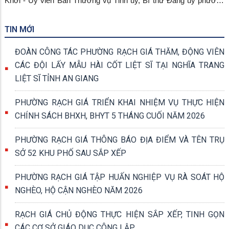
Khởi - Ủy viên Ban Thường vụ Tỉnh ủy, Bí thư Đảng ủy phường
Rạch Giá làm Trưởng đoàn đã đến thăm, tặng quà các gia đình
chính sách, người có công tiêu biểu trên địa bàn phường Rạch
TIN MỚI
Giá và phường Vĩnh Thông.
ĐOÀN CÔNG TÁC PHƯỜNG RẠCH GIÁ THĂM, ĐỘNG VIÊN
CÁC ĐỘI LẤY MẪU HÀI CỐT LIỆT SĨ TẠI NGHĨA TRANG
LIỆT SĨ TỈNH AN GIANG
PHƯỜNG RẠCH GIÁ TRIỂN KHAI NHIỆM VỤ THỰC HIỆN
CHÍNH SÁCH BHXH, BHYT 5 THÁNG CUỐI NĂM 2026
PHƯỜNG RẠCH GIÁ THÔNG BÁO ĐỊA ĐIỂM VÀ TÊN TRỤ
SỞ 52 KHU PHỐ SAU SẮP XẾP
PHƯỜNG RẠCH GIÁ TẬP HUẤN NGHIỆP VỤ RÀ SOÁT HỘ
NGHÈO, HỘ CẬN NGHÈO NĂM 2026
RẠCH GIÁ CHỦ ĐỘNG THỰC HIỆN SẮP XẾP, TINH GỌN
CÁC CƠ SỞ GIÁO DỤC CÔNG LẬP