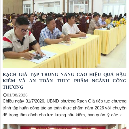
UBND phường cùng chủ trì với sự tham dự của đại diện các cơ
quan chuyên môn và hiệu trưởng các trường mầm non, tiểu học,
trung học cơ sở công lập trên địa bàn.
RẠCH GIÁ TẬP TRUNG NÂNG CAO HIỆU QUẢ HẬU
KIỂM VÀ AN TOÀN THỰC PHẨM NGÀNH CÔNG
THƯƠNG
01/08/2026
Chiều ngày 31/7/2026, UBND phường Rạch Giá tiếp tục chương
trình tập huấn công tác an toàn thực phẩm năm 2026 với chuyên
đề trọng tâm dành cho lực lượng hậu kiểm, ban quản lý các khu
phố và các cơ sở sản xuất, kinh doanh thực phẩm thuộc ngành
Công thương quản lý. Hội nghị diễn ra tại Hội trường A Đảng ủy