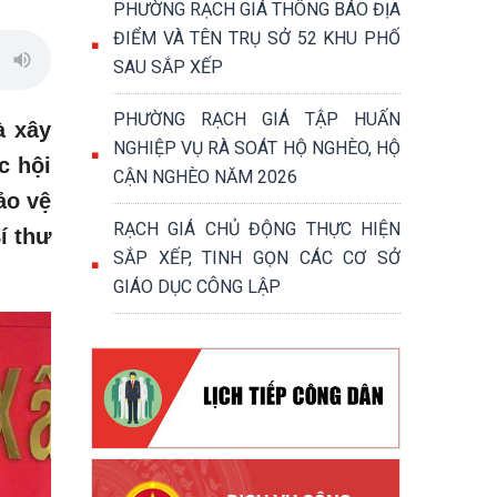
PHƯỜNG RẠCH GIÁ THÔNG BÁO ĐỊA
ĐIỂM VÀ TÊN TRỤ SỞ 52 KHU PHỐ
SAU SẮP XẾP
PHƯỜNG RẠCH GIÁ TẬP HUẤN
à xây
NGHIỆP VỤ RÀ SOÁT HỘ NGHÈO, HỘ
c hội
CẬN NGHÈO NĂM 2026
ảo vệ
RẠCH GIÁ CHỦ ĐỘNG THỰC HIỆN
í thư
SẮP XẾP, TINH GỌN CÁC CƠ SỞ
GIÁO DỤC CÔNG LẬP