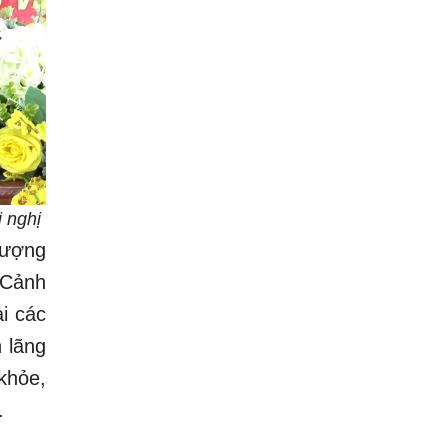
 nghị
lượng
 Cảnh
i các
 lãng
khỏe,
.