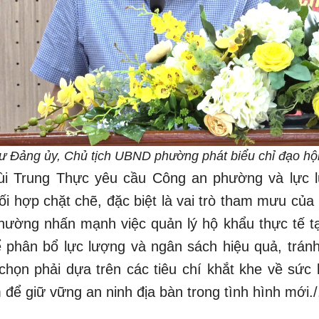
ư Đảng ủy, Chủ tịch UBND phường phát biểu chỉ đạo hội
Bùi Trung Thực yêu cầu Công an phường và lực 
 hợp chặt chẽ, đặc biệt là vai trò tham mưu của
ường nhấn mạnh việc quản lý hộ khẩu thực tế tạ
 phân bổ lực lượng và ngân sách hiệu quả, tránh
 chọn phải dựa trên các tiêu chí khắt khe về sức 
m để giữ vững an ninh địa bàn trong tình hình mới./