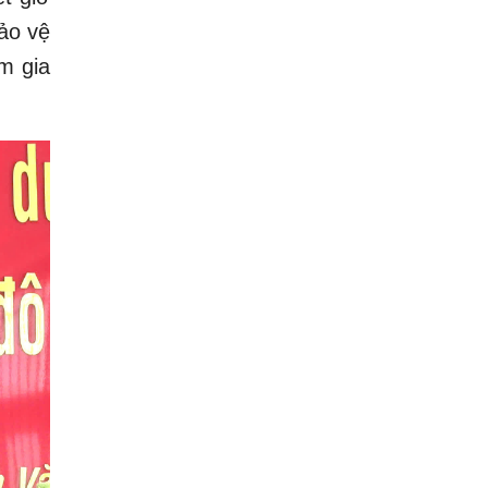
ảo vệ
m gia