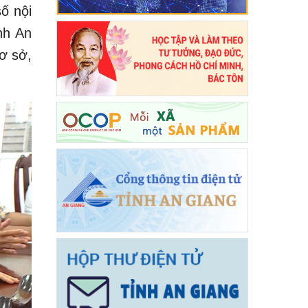
ố nội
nh An
cơ sở,