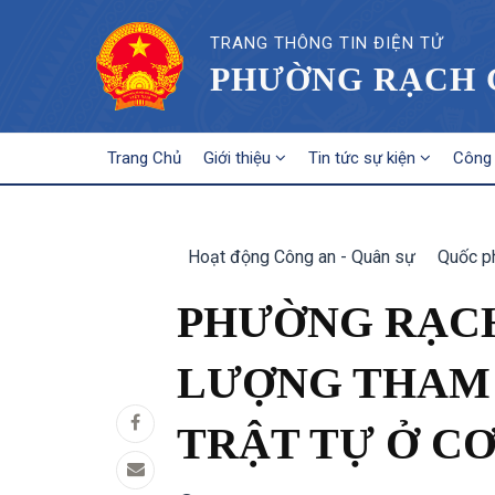
TRANG THÔNG TIN ĐIỆN TỬ
PHƯỜNG RẠCH G
MAIN
Trang Chủ
Giới thiệu
Tin tức sự kiện
Công 
NAVIGATION
Hoạt động Công an - Quân sự
Quốc p
PHƯỜNG RẠCH
LƯỢNG THAM 
TRẬT TỰ Ở CƠ