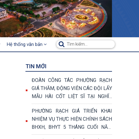
Hệ thống văn bản
TIN MỚI
ĐOÀN CÔNG TÁC PHƯỜNG RẠCH
GIÁ THĂM, ĐỘNG VIÊN CÁC ĐỘI LẤY
MẪU HÀI CỐT LIỆT SĨ TẠI NGHĨA
TRANG LIỆT SĨ TỈNH AN GIANG
PHƯỜNG RẠCH GIÁ TRIỂN KHAI
NHIỆM VỤ THỰC HIỆN CHÍNH SÁCH
BHXH, BHYT 5 THÁNG CUỐI NĂM
2026