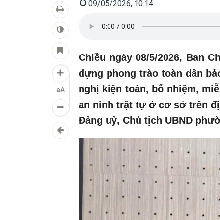
09/05/2026, 10:14
Chiều ngày 08/5/2026, Ban Ch
dựng phong trào toàn dân bả
nghị kiện toàn, bổ nhiệm, mi
aA
an ninh trật tự ở cơ sở trên 
Đảng uỷ, Chủ tịch UBND phườn