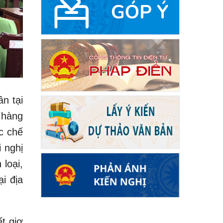
n tại
 hàng
ác chế
 nghị
loại,
i địa
t giơ