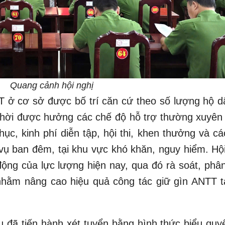
Quang cảnh hội nghị
 ở cơ sở được bố trí căn cứ theo số lượng hộ dâ
 thời được hưởng các chế độ hỗ trợ thường xuyên
hục, kinh phí diễn tập, hội thi, khen thưởng và c
 vụ ban đêm, tại khu vực khó khăn, nguy hiểm. Hội
ộng của lực lượng hiện nay, qua đó rà soát, phân 
nhằm nâng cao hiệu quả công tác giữ gìn ANTT tạ
u đã tiến hành xét tuyển bằng hình thức biểu quyế