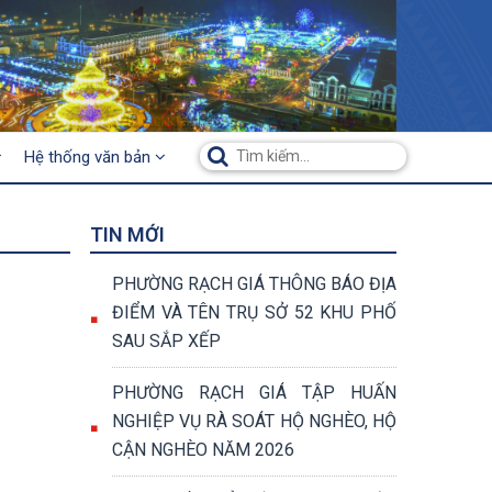
Hệ thống văn bản
TIN MỚI
PHƯỜNG RẠCH GIÁ THÔNG BÁO ĐỊA
ĐIỂM VÀ TÊN TRỤ SỞ 52 KHU PHỐ
SAU SẮP XẾP
PHƯỜNG RẠCH GIÁ TẬP HUẤN
NGHIỆP VỤ RÀ SOÁT HỘ NGHÈO, HỘ
CẬN NGHÈO NĂM 2026