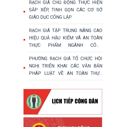
RẠCH GIÁ CHỦ ĐỘNG THỰC HIỆN
SẮP XẾP, TINH GỌN CÁC CƠ SỞ
GIÁO DỤC CÔNG LẬP
RẠCH GIÁ TẬP TRUNG NÂNG CAO
HIỆU QUẢ HẬU KIỂM VÀ AN TOÀN
THỰC PHẨM NGÀNH CÔNG
THƯƠNG
PHƯỜNG RẠCH GIÁ TỔ CHỨC HỘI
NGHỊ TRIỂN KHAI CÁC VĂN BẢN
PHÁP LUẬT VỀ AN TOÀN THỰC
PHẨM NĂM 2026