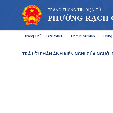
TRANG THÔNG TIN ĐIỆN TỬ
PHƯỜNG RẠCH G
MAIN
Trang Chủ
Giới thiệu
Tin tức sự kiện
Công 
NAVIGATION
TRẢ LỜI PHẢN ÁNH KIẾN NGHỊ CỦA NGƯỜI