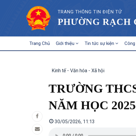
TRANG THÔNG TIN ĐIỆN TỬ
PHƯỜNG RẠCH G
MAIN
Trang Chủ
Giới thiệu
Tin tức sự kiện
Công 
NAVIGATION
Kinh tế - Văn hóa - Xã hội
TRƯỜNG THCS
NĂM HỌC 2025 
30/05/2026, 11:13