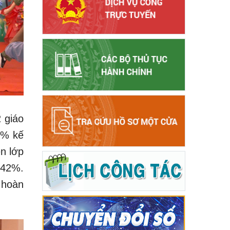
 giáo
1% kế
ên lớp
,42%.
 hoàn