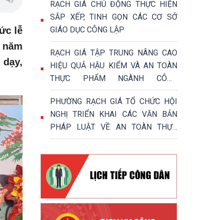
RẠCH GIÁ CHỦ ĐỘNG THỰC HIỆN
SẮP XẾP, TINH GỌN CÁC CƠ SỞ
ức lễ
GIÁO DỤC CÔNG LẬP
ụ năm
RẠCH GIÁ TẬP TRUNG NÂNG CAO
 dạy,
HIỆU QUẢ HẬU KIỂM VÀ AN TOÀN
THỰC PHẨM NGÀNH CÔNG
THƯƠNG
PHƯỜNG RẠCH GIÁ TỔ CHỨC HỘI
NGHỊ TRIỂN KHAI CÁC VĂN BẢN
PHÁP LUẬT VỀ AN TOÀN THỰC
PHẨM NĂM 2026