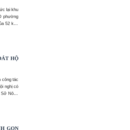
ức lại khu
ND phường
ủa 52 khu
ên hệ công
a phương.
OÁT HỘ
 công tác
ội nghị có
ộc Sở Nông
o rà soát
iện cho 52
NH GỌN