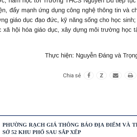
ợc, năm học tới Trường THCS Nguyễn Du tiếp tục
iện, đẩy mạnh ứng dụng công nghệ thông tin và c
ường giáo dục đạo đức, kỹ năng sống cho học sinh;
ác xã hội hóa giáo dục, xây dựng môi trường học t
Thực hiện: Nguyễn Đáng và Trọn
Chia sẻ
Z
PHƯỜNG RẠCH GIÁ THÔNG BÁO ĐỊA ĐIỂM VÀ T
SỞ 52 KHU PHỐ SAU SẮP XẾP