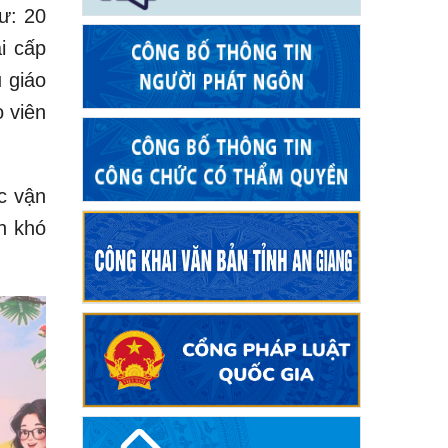
ư: 20
ải cấp
ũ giáo
o viên
c vận
h khó