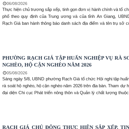
06/08/2026
Thực hiện chủ trương sắp xếp, tinh gọn đơn vị hành chính và tổ ch
phố theo quy định của Trung ương và của tỉnh An Giang, UB
Rạch Giá ban hành thông báo danh sách địa điểm và tên trụ sở c
phố sau sắp xếp nhằm tạo thuận lợi cho người dân trong việc li
tác, giải quyết thủ tục hành chính và tham gia các hoạt động tại đị
PHƯỜNG RẠCH GIÁ TẬP HUẤN NGHIỆP VỤ RÀ S
NGHÈO, HỘ CẬN NGHÈO NĂM 2026
05/08/2026
Sáng ngày 5/8, UBND phường Rạch Giá tổ chức Hội nghị tập huấn
rà soát hộ nghèo, hộ cận nghèo năm 2026 trên địa bàn. Tham dự h
đại diện Chi cục Phát triển nông thôn và Quản lý chất lượng thu
nghiệp và Môi trường tỉnh An Giang, các thành viên Ban Chỉ đạ
phường, cùng Trưởng Ban lãnh đạo và đội ngũ rà soát viên đại d
khu phố.
RẠCH GIÁ CHỦ ĐỘNG THỰC HIỆN SẮP XẾP, TI