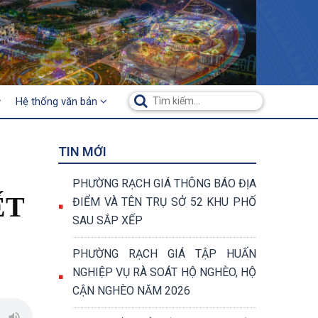
Hệ thống văn bản
TIN MỚI
PHƯỜNG RẠCH GIÁ THÔNG BÁO ĐỊA
ẾT
ĐIỂM VÀ TÊN TRỤ SỞ 52 KHU PHỐ
SAU SẮP XẾP
PHƯỜNG RẠCH GIÁ TẬP HUẤN
NGHIỆP VỤ RÀ SOÁT HỘ NGHÈO, HỘ
CẬN NGHÈO NĂM 2026