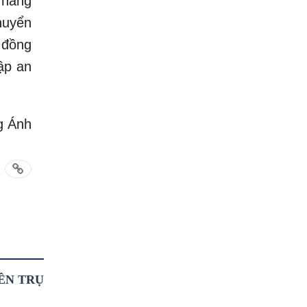
 nâng
huyển
 đồng
ập an
g Ánh
ÊN TRỤ