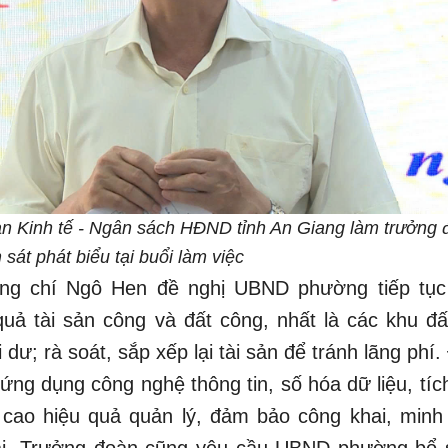
n Kinh tế - Ngân sách HĐND tỉnh An Giang làm trưởng 
 sát phát biểu tại buổi làm việc
đồng chí Ngô Hen đề nghị UBND phường tiếp tục
quả tài sản công và đất công, nhất là các khu đấ
 dư; rà soát, sắp xếp lại tài sản để tránh lãng phí
ứng dụng công nghệ thông tin, số hóa dữ liệu, tíc
ao hiệu quả quản lý, đảm bảo công khai, minh
đai. Trưởng đoàn cũng yêu cầu UBND phường bổ 