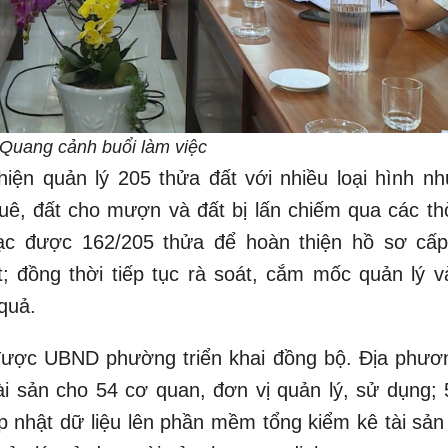
Quang cảnh buổi làm việc
iện quản lý 205 thửa đất với nhiều loại hình nh
huê, đất cho mượn và đất bị lấn chiếm qua các thờ
ạc được 162/205 thửa để hoàn thiện hồ sơ cấp
 đồng thời tiếp tục rà soát, cắm mốc quản lý v
quả.
 được UBND phường triển khai đồng bộ. Địa phươ
ài sản cho 54 cơ quan, đơn vị quản lý, sử dụng; 
ập nhật dữ liệu lên phần mềm tổng kiểm kê tài sản