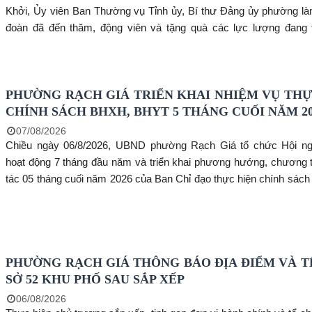
Khởi, Ủy viên Ban Thường vụ Tỉnh ủy, Bí thư Đảng ủy phường l
đoàn đã đến thăm, động viên và tặng quà các lực lượng đang 
nhiệm vụ lấy mẫu hài cốt liệt sĩ tại Nghĩa trang Liệt sĩ tỉnh An G
tham gia đoàn có đồng chí Bùi Trung Thực- Phó Bí thư Đảng ủy,
UBND phường, lãnh đạo Ủy ban MTTQ Việt Nam phường, Công
PHƯỜNG RẠCH GIÁ TRIỂN KHAI NHIỆM VỤ THỰ
Chỉ huy Quân sự và các tổ chức chính trị - xã hội của phường.
CHÍNH SÁCH BHXH, BHYT 5 THÁNG CUỐI NĂM 20
07/08/2026
Chiều ngày 06/8/2026, UBND phường Rạch Giá tổ chức Hội ng
hoạt động 7 tháng đầu năm và triển khai phương hướng, chương t
tác 05 tháng cuối năm 2026 của Ban Chỉ đạo thực hiện chính sác
xã hội, Bảo hiểm y tế phường. Đồng chí Nguyễn Thị Hồng Linh, Ph
UBND phường, Phó Trưởng ban Thường trực Ban Chỉ đạo phườn
hội nghị. Tham dự có đồng chí Huỳnh Tấn Phố, Phó Giám đốc BHX
Giang, cùng đại diện lãnh đạo các phòng, ban, ngành, đoàn thể v
PHƯỜNG RẠCH GIÁ THÔNG BÁO ĐỊA ĐIỂM VÀ T
đạo các khu phố trên địa bàn.
SỞ 52 KHU PHỐ SAU SẮP XẾP
06/08/2026