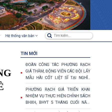
Hệ thống văn bản
TIN MỚI
ĐOÀN CÔNG TÁC PHƯỜNG RẠCH
NG
GIÁ THĂM, ĐỘNG VIÊN CÁC ĐỘI LẤY
MẪU HÀI CỐT LIỆT SĨ TẠI NGHĨA
Ề
TRANG LIỆT SĨ TỈNH AN GIANG
PHƯỜNG RẠCH GIÁ TRIỂN KHAI
NHIỆM VỤ THỰC HIỆN CHÍNH SÁCH
BHXH, BHYT 5 THÁNG CUỐI NĂM
2026