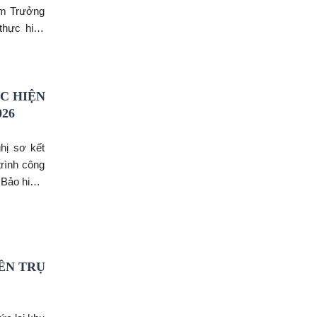
àm Trưởng
thực hiện
iang. Cùng
 Chủ tịch
 an, Ban
C HIỆN
26
hị sơ kết
rình công
h Bảo hiểm
ó Chủ tịch
g chủ trì
H tỉnh An
à Ban Lãnh
ÊN TRỤ