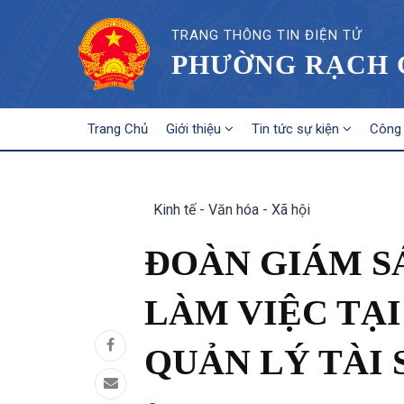
TRANG THÔNG TIN ĐIỆN TỬ
PHƯỜNG RẠCH G
MAIN
Trang Chủ
Giới thiệu
Tin tức sự kiện
Công 
NAVIGATION
Kinh tế - Văn hóa - Xã hội
ĐOÀN GIÁM S
LÀM VIỆC TẠ
QUẢN LÝ TÀI