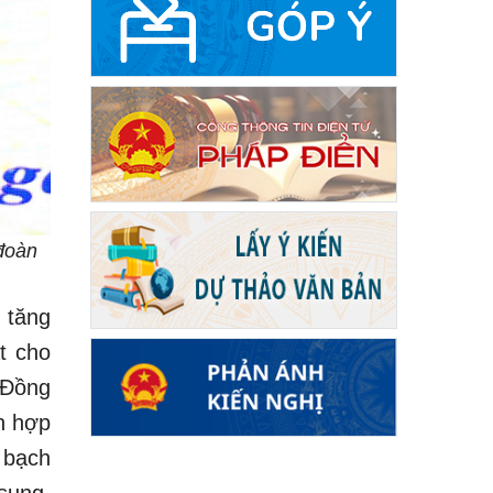
đoàn
 tăng
t cho
. Đồng
h hợp
 bạch
sung,