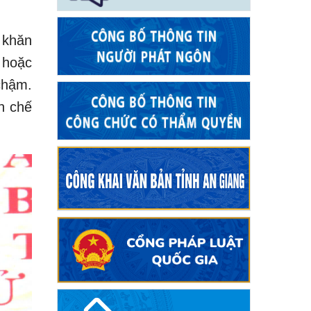
 khăn
 hoặc
 chậm.
n chế