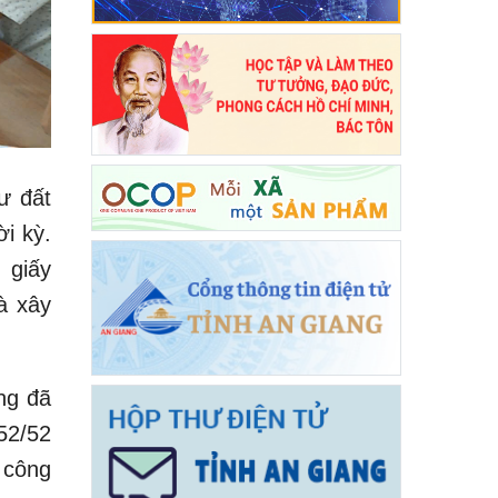
ư đất
i kỳ.
 giấy
à xây
ng đã
52/52
 công