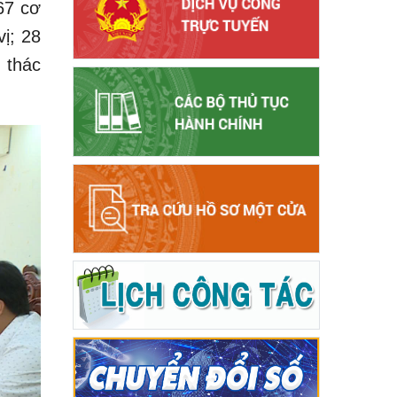
67 cơ
ị; 28
 thác