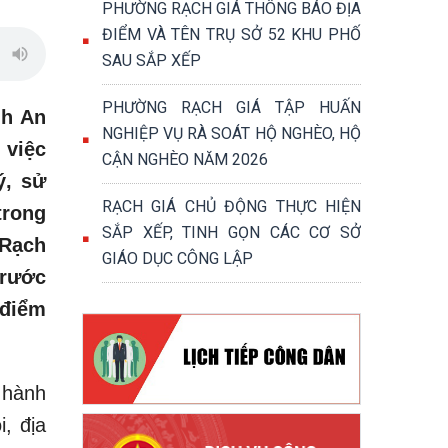
PHƯỜNG RẠCH GIÁ THÔNG BÁO ĐỊA
ĐIỂM VÀ TÊN TRỤ SỞ 52 KHU PHỐ
SAU SẮP XẾP
PHƯỜNG RẠCH GIÁ TẬP HUẤN
nh An
NGHIỆP VỤ RÀ SOÁT HỘ NGHÈO, HỘ
 việc
CẬN NGHÈO NĂM 2026
ý, sử
RẠCH GIÁ CHỦ ĐỘNG THỰC HIỆN
trong
SẮP XẾP, TINH GỌN CÁC CƠ SỞ
 Rạch
GIÁO DỤC CÔNG LẬP
Trước
 điểm
 hành
, địa