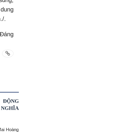
i dung
./.
 Đáng
, ĐỘNG
 NGHĨA
Mai Hoàng