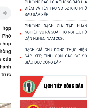
PHƯỜNG RẠCH GIÁ THÔNG BÁO ĐỊA
ĐIỂM VÀ TÊN TRỤ SỞ 52 KHU PHỐ
SAU SẮP XẾP
PHƯỜNG RẠCH GIÁ TẬP HUẤN
c họp
NGHIỆP VỤ RÀ SOÁT HỘ NGHÈO, HỘ
, Phó
CẬN NGHÈO NĂM 2026
c họp
RẠCH GIÁ CHỦ ĐỘNG THỰC HIỆN
hòng
SẮP XẾP, TINH GỌN CÁC CƠ SỞ
m của
GIÁO DỤC CÔNG LẬP
thành
 trực