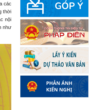
a các
g thời
c nội
h như