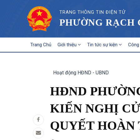
TRANG THÔNG TIN ĐIỆN TỬ
PHƯỜNG RẠCH G
MAIN
Trang Chủ
Giới thiệu
Tin tức sự kiện
Công 
NAVIGATION
Hoạt động HĐND - UBND
HĐND PHƯỜNG
KIẾN NGHỊ CỬ
QUYẾT HOÀN