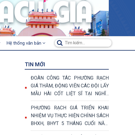
Hệ thống văn bản
TIN MỚI
ĐOÀN CÔNG TÁC PHƯỜNG RẠCH
GIÁ THĂM, ĐỘNG VIÊN CÁC ĐỘI LẤY
MẪU HÀI CỐT LIỆT SĨ TẠI NGHĨA
TRANG LIỆT SĨ TỈNH AN GIANG
PHƯỜNG RẠCH GIÁ TRIỂN KHAI
NHIỆM VỤ THỰC HIỆN CHÍNH SÁCH
BHXH, BHYT 5 THÁNG CUỐI NĂM
2026