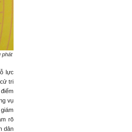
 phát
ỗ lực
ử tri
 điểm
ừng vụ
 giám
ảm rõ
n dân