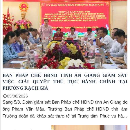
BAN PHÁP CHẾ HĐND TỈNH AN GIANG GIÁM SÁT
VIỆC GIẢI QUYẾT THỦ TỤC HÀNH CHÍNH TẠI
PHƯỜNG RẠCH GIÁ
05/08/2026
Sáng 5/8, Đoàn giám sát Ban Pháp chế HĐND tỉnh An Giang do
ông Phạm Văn Màu, Trưởng Ban Pháp chế HĐND tỉnh làm
Trưởng đoàn đã khảo sát thực tế tại Trung tâm Phục vụ hành
chính công phường Rạch Giá và làm việc với UBND phường về
việc thực hiện thủ tục hành chính theo cơ chế một cửa, một cửa