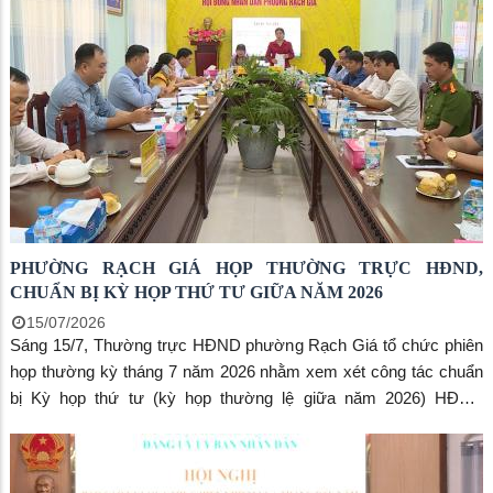
Khởi - Ủy viên Ban Thường vụ Tỉnh ủy, Bí thư Đảng ủy phường;
đồng chí Đoàn Hữu Thắng - Chủ tịch Công ty TNHH MTV Cấp
thoát nước tỉnh (Đại biểu HĐND tỉnh thuộc Tổ đại biểu số 01).
Đồng chí Nguyễn Thị Hoàn Xuân - Phó Bí thư Thường trực Đảng
ủy, Chủ tịch HĐND phường và đồng chí Phạm Thị Bích Quyên,
Ủy viên Ban Thường vụ Đảng ủy, Phó Chủ tịch HĐND phường
chủ tọa kỳ họp.
PHƯỜNG RẠCH GIÁ HỌP THƯỜNG TRỰC HĐND,
CHUẨN BỊ KỲ HỌP THỨ TƯ GIỮA NĂM 2026
15/07/2026
Sáng 15/7, Thường trực HĐND phường Rạch Giá tổ chức phiên
họp thường kỳ tháng 7 năm 2026 nhằm xem xét công tác chuẩn
bị Kỳ họp thứ tư (kỳ họp thường lệ giữa năm 2026) HĐND
phường khóa II, nhiệm kỳ 2026-2031 và cho ý kiến đối với một số
nội dung thuộc thẩm quyền. Đồng chí Nguyễn Thị Hoàn Xuân,
Phó Bí thư Thường trực Đảng ủy, Chủ tịch HĐND phường chủ trì