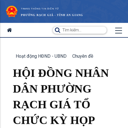
TRANG THÔNG TIN ĐIỆN TỬ
PHƯỜNG RẠCH GIÁ - TỈNH AN GIANG
Hoạt động HĐND - UBND
Chuyên đề
HỘI ĐỒNG NHÂN
DÂN PHƯỜNG
RẠCH GIÁ TỔ
CHỨC KỲ HỌP