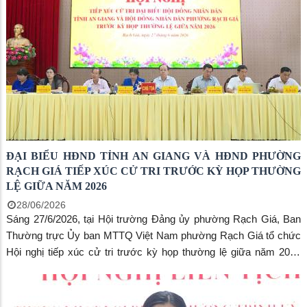
ĐẠI BIỂU HĐND TỈNH AN GIANG VÀ HĐND PHƯỜNG
RẠCH GIÁ TIẾP XÚC CỬ TRI TRƯỚC KỲ HỌP THƯỜNG
LỆ GIỮA NĂM 2026
28/06/2026
Sáng 27/6/2026, tại Hội trường Đảng ủy phường Rạch Giá, Ban
Thường trực Ủy ban MTTQ Việt Nam phường Rạch Giá tổ chức
Hội nghị tiếp xúc cử tri trước kỳ họp thường lệ giữa năm 2026
của đại biểu HĐND tỉnh An Giang khóa XI và HĐND phường
Rạch Giá khóa II, nhiệm kỳ 2026-2031.