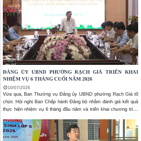
cuộc họp.
ĐẢNG ỦY UBND PHƯỜNG RẠCH GIÁ TRIỂN KHAI
NHIỆM VỤ 6 THÁNG CUỐI NĂM 2026
10/07/2026
Vừa qua, Ban Thường vụ Đảng ủy UBND phường Rạch Giá tổ
chức Hội nghị Ban Chấp hành Đảng bộ nhằm đánh giá kết quả
thực hiện nhiệm vụ 6 tháng đầu năm và triển khai chương trình
công tác 6 tháng cuối năm 2026. Đồng chí Bùi Trung Thực, Phó
Bí thư Đảng ủy, Chủ tịch UBND phường, Bí thư Đảng ủy UBND
phường chủ trì hội nghị.