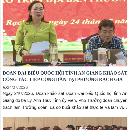
đơn vị và Trưởng các khu phố trên địa bàn. Hội nghị cũng triển
khai các nhiệm vụ cấp bách về chống khai thác hải sản bất hợp
pháp, không báo cáo và không theo quy định (IUU); hướng dẫn
tạm thời về tổ chức, hoạt động của khu phố; hoàn thiện cơ sở dữ
liệu đất đai và thực hiện đánh số, gắn biển số nhà.
ĐOÀN ĐẠI BIỂU QUỐC HỘI TỈNH AN GIANG KHẢO SÁT
CÔNG TÁC TIẾP CÔNG DÂN TẠI PHƯỜNG RẠCH GIÁ
24/07/2026
Ngày 24/7/2026, Đoàn khảo sát Đoàn Đại biểu Quốc hội tỉnh An
Giang do bà Lý Anh Thư, Tỉnh ủy viên, Phó Trưởng đoàn chuyên
trách làm Trưởng đoàn, đã có buổi khảo sát thực tế và làm việc
với UBND phường Rạch Giá về tình hình thực hiện pháp luật
trong công tác tiếp công dân, giải quyết khiếu nại, tố cáo. Tiếp và
làm việc với Đoàn có ông Bùi Trung Thực, Chủ tịch UBND