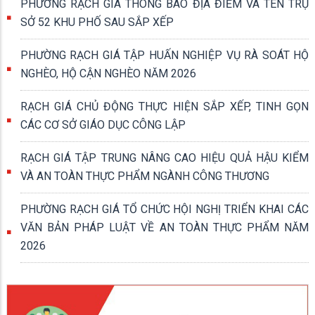
trực Đảng ủy, Chủ tịch HĐND phường chủ trì hội nghị.
PHƯỜNG RẠCH GIÁ THÔNG BÁO ĐỊA ĐIỂM VÀ TÊN TRỤ
SỞ 52 KHU PHỐ SAU SẮP XẾP
PHƯỜNG RẠCH GIÁ TẬP HUẤN NGHIỆP VỤ RÀ SOÁT HỘ
NGHÈO, HỘ CẬN NGHÈO NĂM 2026
RẠCH GIÁ CHỦ ĐỘNG THỰC HIỆN SẮP XẾP, TINH GỌN
CÁC CƠ SỞ GIÁO DỤC CÔNG LẬP
RẠCH GIÁ TẬP TRUNG NÂNG CAO HIỆU QUẢ HẬU KIỂM
VÀ AN TOÀN THỰC PHẨM NGÀNH CÔNG THƯƠNG
PHƯỜNG RẠCH GIÁ TỔ CHỨC HỘI NGHỊ TRIỂN KHAI CÁC
VĂN BẢN PHÁP LUẬT VỀ AN TOÀN THỰC PHẨM NĂM
2026