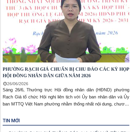
PHƯỜNG RẠCH GIÁ CHUẨN BỊ CHU ĐÁO CÁC KỲ HỌP
HỘI ĐỒNG NHÂN DÂN GIỮA NĂM 2026
26/06/2026
Sáng 26/6, Thường trực Hội đồng nhân dân (HĐND) phường
Rạch Giá tổ chức Hội nghị liên tịch với Ủy ban nhân dân và Ủy
ban MTTQ Việt Nam phường nhằm thống nhất nội dung, chương
trình Kỳ họp thứ 3 (kỳ họp chuyên đề) và Kỳ họp thứ 4 (kỳ họp
thường lệ giữa năm 2026) của HĐND phường khóa II, nhiệm kỳ
TIN MỚI
2026-2031. Đồng chí Nguyễn Thị Hoàn Xuân, Phó Bí thư Thường