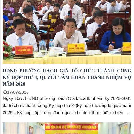
phường, cùng đại diện Thường trực HĐND và lãnh đạo các
phòng, ban chuyên môn.
HĐND PHƯỜNG RẠCH GIÁ TỔ CHỨC THÀNH CÔNG
KỲ HỌP THỨ 4, QUYẾT TÂM HOÀN THÀNH NHIỆM VỤ
NĂM 2026
17/07/2026
Ngày 16/7, HĐND phường Rạch Giá khóa II, nhiệm kỳ 2026-2031
đã tổ chức thành công Kỳ họp thứ 4 (kỳ họp thường lệ giữa năm
2026). Kỳ họp tập trung đánh giá tình hình thực hiện nhiệm vụ
phát triển kinh tế - xã hội 6 tháng đầu năm và quyết nghị nhiệm vụ
6 tháng cuối năm 2026. Đến dự kỳ họp có đồng chí Mai Hoàng