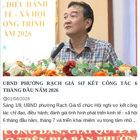
liên thông. Tiếp và làm việc với Đoàn có bà Nguyễn Thị Hoàn
Xuân, Phó Bí thư Thường trực Đảng ủy, Chủ tịch HĐND phường;
ông Dương Hồng Tuấn, Phó Chủ tịch UBND phường cùng lãnh
đạo các cơ quan, đơn vị liên quan.
UBND PHƯỜNG RẠCH GIÁ SƠ KẾT CÔNG TÁC 6
THÁNG ĐẦU NĂM 2026
01/08/2026
Sáng 1/8, UBND phường Rạch Giá tổ chức Hội nghị sơ kết công
tác chỉ đạo, điều hành; đánh giá tình hình phát triển kinh tế - xã hội
6 tháng đầu năm, tháng 7 và triển khai nhiệm vụ trọng tâm những
tháng cuối năm 2026. Đồng chí Bùi Trung Thực, Chủ tịch UBND
phường chủ trì hội nghị. Tham dự có lãnh đạo các phòng, ban,