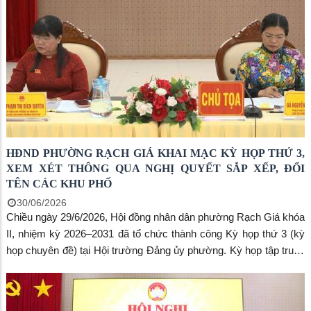
chủ trì buổi làm việc.
HĐND PHƯỜNG RẠCH GIÁ KHAI MẠC KỲ HỌP THỨ 3,
XEM XÉT THÔNG QUA NGHỊ QUYẾT SẮP XẾP, ĐỔI
TÊN CÁC KHU PHỐ
30/06/2026
Chiều ngày 29/6/2026, Hội đồng nhân dân phường Rạch Giá khóa
II, nhiệm kỳ 2026–2031 đã tổ chức thành công Kỳ họp thứ 3 (kỳ
họp chuyên đề) tại Hội trường Đảng ủy phường. Kỳ họp tập trung
xem xét, quyết định phương án sắp xếp, đổi tên các khu phố trên
địa bàn nhằm tinh gọn bộ máy và nâng cao hiệu lực quản lý hành
chính.