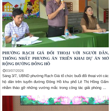
PHƯỜNG RẠCH GIÁ ĐỐI THOẠI VỚI NGƯỜI DÂN,
THỐNG NHẤT PHƯƠNG ÁN TRIỂN KHAI DỰ ÁN MỞ
RỘNG ĐƯỜNG ĐÔNG HỒ
03/07/2026
Sáng 3/7, UBND phường Rạch Giá tổ chức buổi đối thoại với các
hộ dân trên tuyến đường Đông Hồ khu phố Lê Thị Hồng Gấm
nhằm tháo gỡ những vướng mắc trong công tác giải phóng mặt
bằng để triển khai dự án mở rộng đường Đông Hồ, đoạn từ
đường Lê Thị Hồng Gấm đến đường Phạm Ngọc Thạch. Đồng
chí Bùi Trung Thực- Phó Bí thư Đảng ủy, Chủ tịch UBND phường