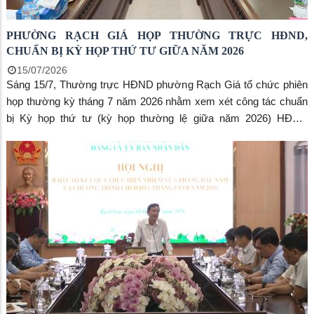
PHƯỜNG RẠCH GIÁ HỌP THƯỜNG TRỰC HĐND,
CHUẨN BỊ KỲ HỌP THỨ TƯ GIỮA NĂM 2026
15/07/2026
Sáng 15/7, Thường trực HĐND phường Rạch Giá tổ chức phiên
họp thường kỳ tháng 7 năm 2026 nhằm xem xét công tác chuẩn
bị Kỳ họp thứ tư (kỳ họp thường lệ giữa năm 2026) HĐND
phường khóa II, nhiệm kỳ 2026-2031 và cho ý kiến đối với một số
nội dung thuộc thẩm quyền. Đồng chí Nguyễn Thị Hoàn Xuân,
Phó Bí thư Thường trực Đảng ủy, Chủ tịch HĐND phường chủ trì
cuộc họp.