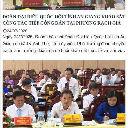
ĐOÀN ĐẠI BIỂU QUỐC HỘI TỈNH AN GIANG KHẢO SÁT
CÔNG TÁC TIẾP CÔNG DÂN TẠI PHƯỜNG RẠCH GIÁ
24/07/2026
Ngày 24/7/2026, Đoàn khảo sát Đoàn Đại biểu Quốc hội tỉnh An
Giang do bà Lý Anh Thư, Tỉnh ủy viên, Phó Trưởng đoàn chuyên
trách làm Trưởng đoàn, đã có buổi khảo sát thực tế và làm việc
với UBND phường Rạch Giá về tình hình thực hiện pháp luật
trong công tác tiếp công dân, giải quyết khiếu nại, tố cáo. Tiếp và
làm việc với Đoàn có ông Bùi Trung Thực, Chủ tịch UBND
phường, cùng đại diện Thường trực HĐND và lãnh đạo các
phòng, ban chuyên môn.