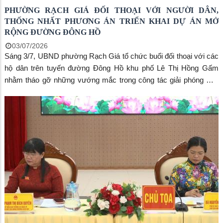
PHƯỜNG RẠCH GIÁ ĐỐI THOẠI VỚI NGƯỜI DÂN,
THỐNG NHẤT PHƯƠNG ÁN TRIỂN KHAI DỰ ÁN MỞ
RỘNG ĐƯỜNG ĐÔNG HỒ
03/07/2026
Sáng 3/7, UBND phường Rạch Giá tổ chức buổi đối thoại với các
hộ dân trên tuyến đường Đông Hồ khu phố Lê Thị Hồng Gấm
nhằm tháo gỡ những vướng mắc trong công tác giải phóng mặt
bằng để triển khai dự án mở rộng đường Đông Hồ, đoạn từ
đường Lê Thị Hồng Gấm đến đường Phạm Ngọc Thạch. Đồng
chí Bùi Trung Thực- Phó Bí thư Đảng ủy, Chủ tịch UBND phường
chủ trì buổi làm việc.