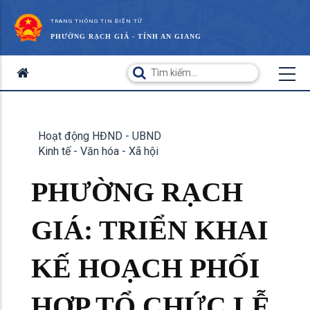
TRANG THÔNG TIN ĐIỆN TỬ
PHƯỜNG RẠCH GIÁ - TỈNH AN GIANG
Hoạt động HĐND - UBND
Kinh tế - Văn hóa - Xã hội
PHƯỜNG RẠCH
GIÁ: TRIỂN KHAI
KẾ HOẠCH PHỐI
HỢP TỔ CHỨC LỄ