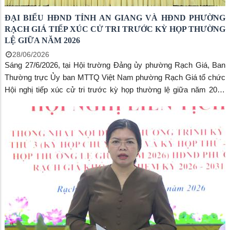
ĐẠI BIỂU HĐND TỈNH AN GIANG VÀ HĐND PHƯỜNG
RẠCH GIÁ TIẾP XÚC CỬ TRI TRƯỚC KỲ HỌP THƯỜNG
LỆ GIỮA NĂM 2026
28/06/2026
Sáng 27/6/2026, tại Hội trường Đảng ủy phường Rạch Giá, Ban
Thường trực Ủy ban MTTQ Việt Nam phường Rạch Giá tổ chức
Hội nghị tiếp xúc cử tri trước kỳ họp thường lệ giữa năm 2026
của đại biểu HĐND tỉnh An Giang khóa XI và HĐND phường
Rạch Giá khóa II, nhiệm kỳ 2026-2031.