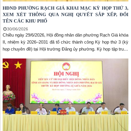
HĐND PHƯỜNG RẠCH GIÁ KHAI MẠC KỲ HỌP THỨ 3,
XEM XÉT THÔNG QUA NGHỊ QUYẾT SẮP XẾP, ĐỔI
TÊN CÁC KHU PHỐ
30/06/2026
Chiều ngày 29/6/2026, Hội đồng nhân dân phường Rạch Giá khóa
II, nhiệm kỳ 2026–2031 đã tổ chức thành công Kỳ họp thứ 3 (kỳ
họp chuyên đề) tại Hội trường Đảng ủy phường. Kỳ họp tập trung
xem xét, quyết định phương án sắp xếp, đổi tên các khu phố trên
địa bàn nhằm tinh gọn bộ máy và nâng cao hiệu lực quản lý hành
chính.