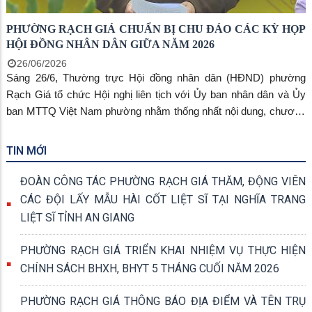
PHƯỜNG RẠCH GIÁ CHUẨN BỊ CHU ĐÁO CÁC KỲ HỌP
HỘI ĐỒNG NHÂN DÂN GIỮA NĂM 2026
26/06/2026
Sáng 26/6, Thường trực Hội đồng nhân dân (HĐND) phường
Rạch Giá tổ chức Hội nghị liên tịch với Ủy ban nhân dân và Ủy
ban MTTQ Việt Nam phường nhằm thống nhất nội dung, chương
trình Kỳ họp thứ 3 (kỳ họp chuyên đề) và Kỳ họp thứ 4 (kỳ họp
thường lệ giữa năm 2026) của HĐND phường khóa II, nhiệm kỳ
TIN MỚI
2026-2031. Đồng chí Nguyễn Thị Hoàn Xuân, Phó Bí thư Thường
trực Đảng ủy, Chủ tịch HĐND phường chủ trì hội nghị.
ĐOÀN CÔNG TÁC PHƯỜNG RẠCH GIÁ THĂM, ĐỘNG VIÊN
CÁC ĐỘI LẤY MẪU HÀI CỐT LIỆT SĨ TẠI NGHĨA TRANG
LIỆT SĨ TỈNH AN GIANG
PHƯỜNG RẠCH GIÁ TRIỂN KHAI NHIỆM VỤ THỰC HIỆN
CHÍNH SÁCH BHXH, BHYT 5 THÁNG CUỐI NĂM 2026
PHƯỜNG RẠCH GIÁ THÔNG BÁO ĐỊA ĐIỂM VÀ TÊN TRỤ