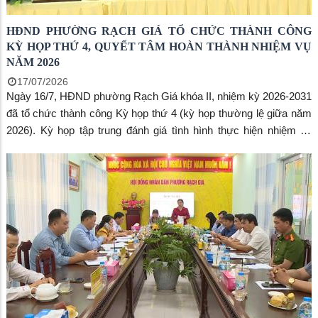
HĐND PHƯỜNG RẠCH GIÁ TỔ CHỨC THÀNH CÔNG
KỲ HỌP THỨ 4, QUYẾT TÂM HOÀN THÀNH NHIỆM VỤ
NĂM 2026
17/07/2026
Ngày 16/7, HĐND phường Rạch Giá khóa II, nhiệm kỳ 2026-2031
đã tổ chức thành công Kỳ họp thứ 4 (kỳ họp thường lệ giữa năm
2026). Kỳ họp tập trung đánh giá tình hình thực hiện nhiệm vụ
phát triển kinh tế - xã hội 6 tháng đầu năm và quyết nghị nhiệm vụ
6 tháng cuối năm 2026. Đến dự kỳ họp có đồng chí Mai Hoàng
Khởi - Ủy viên Ban Thường vụ Tỉnh ủy, Bí thư Đảng ủy phường;
đồng chí Đoàn Hữu Thắng - Chủ tịch Công ty TNHH MTV Cấp
thoát nước tỉnh (Đại biểu HĐND tỉnh thuộc Tổ đại biểu số 01).
Đồng chí Nguyễn Thị Hoàn Xuân - Phó Bí thư Thường trực Đảng
ủy, Chủ tịch HĐND phường và đồng chí Phạm Thị Bích Quyên,
Ủy viên Ban Thường vụ Đảng ủy, Phó Chủ tịch HĐND phường
chủ tọa kỳ họp.