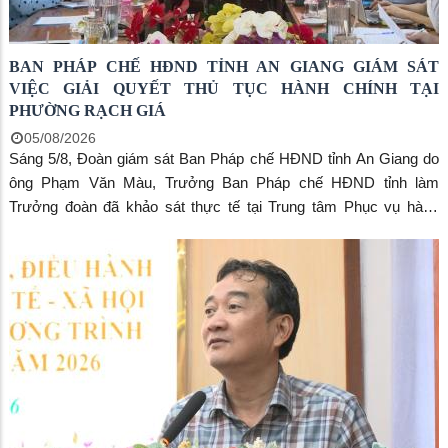
BAN PHÁP CHẾ HĐND TỈNH AN GIANG GIÁM SÁT
VIỆC GIẢI QUYẾT THỦ TỤC HÀNH CHÍNH TẠI
PHƯỜNG RẠCH GIÁ
05/08/2026
Sáng 5/8, Đoàn giám sát Ban Pháp chế HĐND tỉnh An Giang do
ông Phạm Văn Màu, Trưởng Ban Pháp chế HĐND tỉnh làm
Trưởng đoàn đã khảo sát thực tế tại Trung tâm Phục vụ hành
chính công phường Rạch Giá và làm việc với UBND phường về
việc thực hiện thủ tục hành chính theo cơ chế một cửa, một cửa
liên thông. Tiếp và làm việc với Đoàn có bà Nguyễn Thị Hoàn
Xuân, Phó Bí thư Thường trực Đảng ủy, Chủ tịch HĐND phường;
ông Dương Hồng Tuấn, Phó Chủ tịch UBND phường cùng lãnh
đạo các cơ quan, đơn vị liên quan.