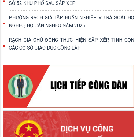
SỞ 52 KHU PHỐ SAU SẮP XẾP
PHƯỜNG RẠCH GIÁ TẬP HUẤN NGHIỆP VỤ RÀ SOÁT HỘ
NGHÈO, HỘ CẬN NGHÈO NĂM 2026
RẠCH GIÁ CHỦ ĐỘNG THỰC HIỆN SẮP XẾP, TINH GỌN
CÁC CƠ SỞ GIÁO DỤC CÔNG LẬP