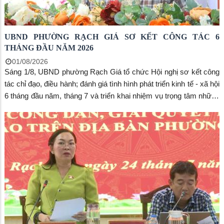
UBND PHƯỜNG RẠCH GIÁ SƠ KẾT CÔNG TÁC 6
THÁNG ĐẦU NĂM 2026
01/08/2026
Sáng 1/8, UBND phường Rạch Giá tổ chức Hội nghị sơ kết công
tác chỉ đạo, điều hành; đánh giá tình hình phát triển kinh tế - xã hội
6 tháng đầu năm, tháng 7 và triển khai nhiệm vụ trọng tâm những
tháng cuối năm 2026. Đồng chí Bùi Trung Thực, Chủ tịch UBND
phường chủ trì hội nghị. Tham dự có lãnh đạo các phòng, ban,
đơn vị và Trưởng các khu phố trên địa bàn. Hội nghị cũng triển
khai các nhiệm vụ cấp bách về chống khai thác hải sản bất hợp
pháp, không báo cáo và không theo quy định (IUU); hướng dẫn
tạm thời về tổ chức, hoạt động của khu phố; hoàn thiện cơ sở dữ
liệu đất đai và thực hiện đánh số, gắn biển số nhà.