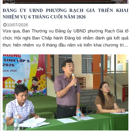
ĐẢNG ỦY UBND PHƯỜNG RẠCH GIÁ TRIỂN KHAI
NHIỆM VỤ 6 THÁNG CUỐI NĂM 2026
10/07/2026
Vừa qua, Ban Thường vụ Đảng ủy UBND phường Rạch Giá tổ
chức Hội nghị Ban Chấp hành Đảng bộ nhằm đánh giá kết quả
thực hiện nhiệm vụ 6 tháng đầu năm và triển khai chương trình
công tác 6 tháng cuối năm 2026. Đồng chí Bùi Trung Thực, Phó
Bí thư Đảng ủy, Chủ tịch UBND phường, Bí thư Đảng ủy UBND
phường chủ trì hội nghị.