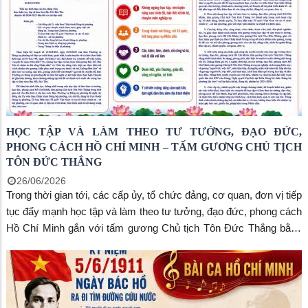
HỌC TẬP VÀ LÀM THEO TƯ TƯỞNG, ĐẠO ĐỨC,
PHONG CÁCH HỒ CHÍ MINH – TẤM GƯƠNG CHỦ TỊCH
TÔN ĐỨC THẮNG
26/06/2026
Trong thời gian tới, các cấp ủy, tổ chức đảng, cơ quan, đơn vị tiếp
tục đẩy mạnh học tập và làm theo tư tưởng, đạo đức, phong cách
Hồ Chí Minh gắn với tấm gương Chủ tịch Tôn Đức Thắng bằng
những việc làm cụ thể, thiết thực. Việc triển khai cần được thực
hiện thường xuyên, đồng bộ, sát với nhiệm vụ chính trị của từng
địa phương, đơn vị; đồng thời phát huy vai trò nêu gương của cán
bộ, đảng viên, tăng cường tuyên truyền, kiểm tra, giám sát, kịp