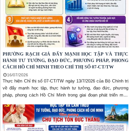
PHƯỜNG RẠCH GIÁ ĐẨY MẠNH HỌC TẬP VÀ THỰC
HÀNH TƯ TƯỞNG, ĐẠO ĐỨC, PHƯƠNG PHÁP, PHONG
CÁCH HỒ CHÍ MINH THEO CHỈ THỊ SỐ 07-CT/TW
16/07/2026
Thực hiện Chỉ thị số 07-CT/TW ngày 13/7/2026 của Bộ Chính trị
về đẩy mạnh học tập, thực hành tư tưởng, đạo đức, phương
pháp, phong cách Hồ Chí Minh trong giai đoạn phát triển mới,
phường Rạch Giá tiếp tục triển khai sâu rộng đến toàn thể cán bộ,
đảng viên, công chức, viên chức, người lao động và các tầng lớp
Nhân dân trên địa bàn.