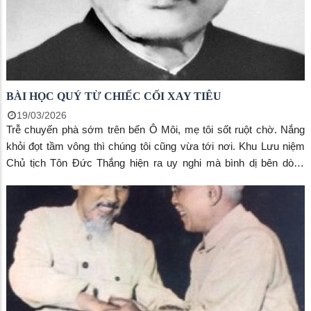
BÀI HỌC QUÝ TỪ CHIẾC CỐI XAY TIÊU
19/03/2026
Trễ chuyến phà sớm trên bến Ô Môi, mẹ tôi sốt ruột chờ. Nắng
khỏi đọt tầm vông thì chúng tôi cũng vừa tới nơi. Khu Lưu niệm
Chủ tịch Tôn Đức Thắng hiện ra uy nghi mà bình dị bên dòng
sông Hậu hiền hòa. Tại nơi đây, mẹ rưng rưng khi nghe thuyết
minh viên kể về những kỷ vật vô giá, thiêng liêng của Bác Tôn.
Mẹ nhắc hoài về kỷ vật chiếc cối xay tiêu - kỷ vật đời thường của
một cuộc đời cao cả.