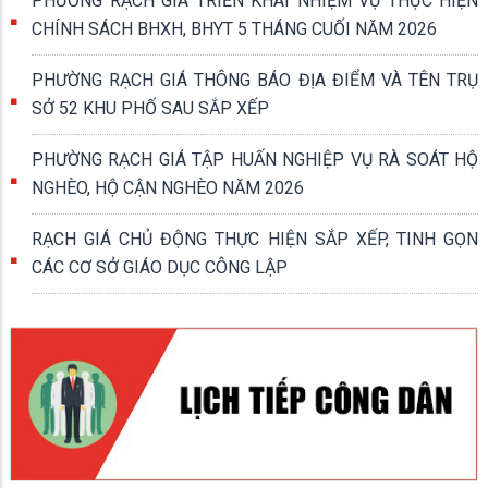
PHƯỜNG RẠCH GIÁ TRIỂN KHAI NHIỆM VỤ THỰC HIỆN
CHÍNH SÁCH BHXH, BHYT 5 THÁNG CUỐI NĂM 2026
PHƯỜNG RẠCH GIÁ THÔNG BÁO ĐỊA ĐIỂM VÀ TÊN TRỤ
SỞ 52 KHU PHỐ SAU SẮP XẾP
PHƯỜNG RẠCH GIÁ TẬP HUẤN NGHIỆP VỤ RÀ SOÁT HỘ
NGHÈO, HỘ CẬN NGHÈO NĂM 2026
RẠCH GIÁ CHỦ ĐỘNG THỰC HIỆN SẮP XẾP, TINH GỌN
CÁC CƠ SỞ GIÁO DỤC CÔNG LẬP