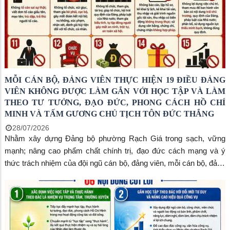
MỖI CÁN BỘ, ĐẢNG VIÊN THỰC HIỆN 19 ĐIỀU ĐẢNG
VIÊN KHÔNG ĐƯỢC LÀM GẮN VỚI HỌC TẬP VÀ LÀM
THEO TƯ TƯỞNG, ĐẠO ĐỨC, PHONG CÁCH HỒ CHÍ
MINH VÀ TẤM GƯƠNG CHỦ TỊCH TÔN ĐỨC THẮNG
28/07/2026
Nhằm xây dựng Đảng bộ phường Rạch Giá trong sạch, vững
mạnh; nâng cao phẩm chất chính trị, đạo đức cách mạng và ý
thức trách nhiệm của đội ngũ cán bộ, đảng viên, mỗi cán bộ, đảng
viên cần nghiêm túc quán triệt và thực hiện Quy định số 207-
QĐ/TW ngày 26/7/2026 của Ban Chấp hành Trung ương về 19
điều đảng viên không được làm.