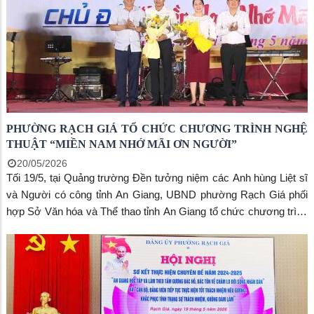
PHƯỜNG RẠCH GIÁ TỔ CHỨC CHƯƠNG TRÌNH NGHỆ
THUẬT “MIỀN NAM NHỚ MÃI ƠN NGƯỜI”
20/05/2026
Tối 19/5, tại Quảng trường Đền tưởng niệm các Anh hùng Liệt sĩ
và Người có công tỉnh An Giang, UBND phường Rạch Giá phối
hợp Sở Văn hóa và Thể thao tỉnh An Giang tổ chức chương trình
nghệ thuật kỷ niệm 136 năm Ngày sinh Chủ tịch Hồ Chí Minh
(19/5/1890 – 19/5/2026) với chủ đề “Miền Nam nhớ mãi ơn
Người”.