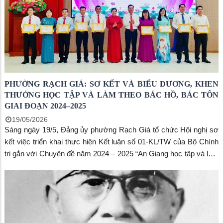
PHƯỜNG RẠCH GIÁ: SƠ KẾT VÀ BIỂU DƯƠNG, KHEN
THƯỞNG HỌC TẬP VÀ LÀM THEO BÁC HỒ, BÁC TÔN
GIAI ĐOẠN 2024–2025
19/05/2026
Sáng ngày 19/5, Đảng ủy phường Rạch Giá tổ chức Hội nghị sơ
kết việc triển khai thực hiện Kết luận số 01-KL/TW của Bộ Chính
trị gắn với Chuyên đề năm 2024 – 2025 “An Giang học tập và làm
theo tấm gương Bác Hồ, Bác Tôn về chăm lo đời sống nhân dân”
và “Cán bộ, đảng viên tiếp tục thực hiện tốt trách nhiệm nêu
gương; khắc phục tình trạng sợ trách nhiệm, không dám làm”;
đồng thời biểu dương, khen thưởng các tập thể tiêu biểu trong
học tập và làm theo Bác.