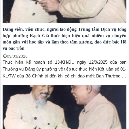
Đảng viên, viên chức, người lao động Trung tâm Dịch vụ tổng
hợp phường Rạch Giá thực hiện hiệu quả nhiệm vụ chuyên
môn gắn với học tập và làm theo tấm gương, đạo đức bác Hồ
và bác Tôn
09/03/2026
Thực hiện Kế hoạch số 13-KH/ĐU ngày 12/9/2025 của ban
Thường vụ Đảng ủy phường về tiếp tục thực hiện Kết luận số 01-
KL/TW của Bộ Chính trị đến khi có chỉ đạo mới; Ban Thường vụ
Đảng ủy phường xây dựng kế hoạch triển khai, thực hiện Chuyên
đề toàn khóa, Chuyên đề năm 2024 – 2025. Sau khi được chi ủy
quán triệt tiếp thu kế học của ban Thường vụ Đảng ủy Chi bộ
Trung tâm đã chủ động xây dựng Kế hoạch năm 2026 của chi bộ
Trung tâm Dịch vụ tổng hợp phường Rạch Giá về chuyên đề Quý
III/2026 thực hiện Chuyên đề năm 2024 – 2025 “An Giang học tập
và làm theo tấm gương Bác Hồ, Bác Tôn về chăm lo đời sống