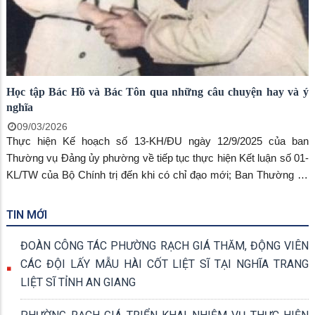
Nhân dân” và “Cán bộ, đảng viên tiếp tục thực hiện tốt trách
nhiệm nêu gương; khắc phục tình trạng sợ trách nhiệm, không
dám làm nhất bước vào năm thứ hai của công cuộc sáp nhập
thực hiện mô hình chính quyền 2 cấp.
Học tập Bác Hồ và Bác Tôn qua những câu chuyện hay và ý
nghĩa
09/03/2026
Thực hiện Kế hoạch số 13-KH/ĐU ngày 12/9/2025 của ban
Thường vụ Đảng ủy phường về tiếp tục thực hiện Kết luận số 01-
KL/TW của Bộ Chính trị đến khi có chỉ đạo mới; Ban Thường vụ
Đảng ủy phường xây dựng kế hoạch triển khai, thực hiện Chuyên
đề toàn khóa, Chuyên đề năm 2024 – 2025. Cả hệ thống chính trị
TIN MỚI
phường tập trung triển khai, quán triệt đến các chi đảng bộ, cán
bộ đảng viên, công chức viên chức học tập và làm theo Bác Hồ
ĐOÀN CÔNG TÁC PHƯỜNG RẠCH GIÁ THĂM, ĐỘNG VIÊN
Và Bác Tôn với nhiều hình thức đa dạng, phong phú và thiết thực.
CÁC ĐỘI LẤY MẪU HÀI CỐT LIỆT SĨ TẠI NGHĨA TRANG
LIỆT SĨ TỈNH AN GIANG