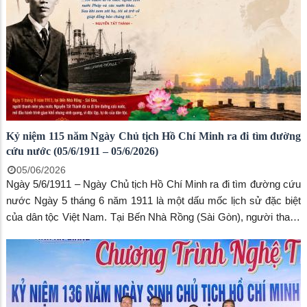
thời biểu dương các mô hình hay, cách làm hiệu quả, góp phần
tạo chuyển biến rõ nét trong nhận thức và hành động của toàn hệ
thống chính trị.
Kỷ niệm 115 năm Ngày Chủ tịch Hồ Chí Minh ra đi tìm đường
cứu nước (05/6/1911 – 05/6/2026)
05/06/2026
Ngày 5/6/1911 – Ngày Chủ tịch Hồ Chí Minh ra đi tìm đường cứu
nước Ngày 5 tháng 6 năm 1911 là một dấu mốc lịch sử đặc biệt
của dân tộc Việt Nam. Tại Bến Nhà Rồng (Sài Gòn), người thanh
niên yêu nước Hồ Chí Minh (lúc đó lấy tên là Nguyễn Tất Thành)
đã xuống tàu Amiral Latouche-Tréville rời Tổ quốc, bắt đầu hành
trình hơn 30 năm bôn ba tìm con đường giải phóng dân tộc.