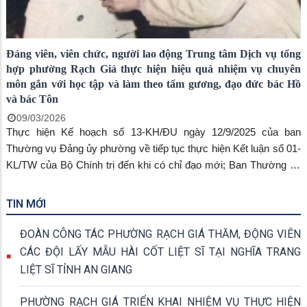
Đảng viên, viên chức, người lao động Trung tâm Dịch vụ tổng
hợp phường Rạch Giá thực hiện hiệu quả nhiệm vụ chuyên
môn gắn với học tập và làm theo tấm gương, đạo đức bác Hồ
và bác Tôn
09/03/2026
Thực hiện Kế hoạch số 13-KH/ĐU ngày 12/9/2025 của ban
Thường vụ Đảng ủy phường về tiếp tục thực hiện Kết luận số 01-
KL/TW của Bộ Chính trị đến khi có chỉ đạo mới; Ban Thường vụ
Đảng ủy phường xây dựng kế hoạch triển khai, thực hiện Chuyên
đề toàn khóa, Chuyên đề năm 2024 – 2025. Sau khi được chi ủy
TIN MỚI
quán triệt tiếp thu kế học của ban Thường vụ Đảng ủy Chi bộ
Trung tâm đã chủ động xây dựng Kế hoạch năm 2026 của chi bộ
ĐOÀN CÔNG TÁC PHƯỜNG RẠCH GIÁ THĂM, ĐỘNG VIÊN
Trung tâm Dịch vụ tổng hợp phường Rạch Giá về chuyên đề Quý
CÁC ĐỘI LẤY MẪU HÀI CỐT LIỆT SĨ TẠI NGHĨA TRANG
III/2026 thực hiện Chuyên đề năm 2024 – 2025 “An Giang học tập
LIỆT SĨ TỈNH AN GIANG
và làm theo tấm gương Bác Hồ, Bác Tôn về chăm lo đời sống
Nhân dân” và “Cán bộ, đảng viên tiếp tục thực hiện tốt trách
PHƯỜNG RẠCH GIÁ TRIỂN KHAI NHIỆM VỤ THỰC HIỆN