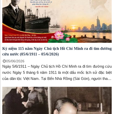
tạo chuyển biến rõ nét trong nhận thức và hành động của toàn hệ
thống chính trị.
Kỷ niệm 115 năm Ngày Chủ tịch Hồ Chí Minh ra đi tìm đường
cứu nước (05/6/1911 – 05/6/2026)
05/06/2026
Ngày 5/6/1911 – Ngày Chủ tịch Hồ Chí Minh ra đi tìm đường cứu
nước Ngày 5 tháng 6 năm 1911 là một dấu mốc lịch sử đặc biệt
của dân tộc Việt Nam. Tại Bến Nhà Rồng (Sài Gòn), người thanh
niên yêu nước Hồ Chí Minh (lúc đó lấy tên là Nguyễn Tất Thành)
đã xuống tàu Amiral Latouche-Tréville rời Tổ quốc, bắt đầu hành
trình hơn 30 năm bôn ba tìm con đường giải phóng dân tộc.