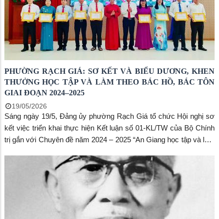
PHƯỜNG RẠCH GIÁ: SƠ KẾT VÀ BIỂU DƯƠNG, KHEN
THƯỞNG HỌC TẬP VÀ LÀM THEO BÁC HỒ, BÁC TÔN
GIAI ĐOẠN 2024–2025
19/05/2026
Sáng ngày 19/5, Đảng ủy phường Rạch Giá tổ chức Hội nghị sơ
kết việc triển khai thực hiện Kết luận số 01-KL/TW của Bộ Chính
trị gắn với Chuyên đề năm 2024 – 2025 “An Giang học tập và làm
theo tấm gương Bác Hồ, Bác Tôn về chăm lo đời sống nhân dân”
và “Cán bộ, đảng viên tiếp tục thực hiện tốt trách nhiệm nêu
gương; khắc phục tình trạng sợ trách nhiệm, không dám làm”;
đồng thời biểu dương, khen thưởng các tập thể tiêu biểu trong
học tập và làm theo Bác.