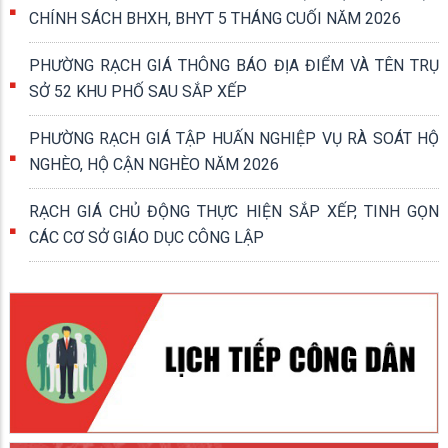
nhiệm nêu gương; khắc phục tình trạng sợ trách nhiệm, không
CHÍNH SÁCH BHXH, BHYT 5 THÁNG CUỐI NĂM 2026
dám làm nhất bước vào năm thứ hai của công cuộc sáp nhập
thực hiện mô hình chính quyền 2 cấp.
PHƯỜNG RẠCH GIÁ THÔNG BÁO ĐỊA ĐIỂM VÀ TÊN TRỤ
SỞ 52 KHU PHỐ SAU SẮP XẾP
PHƯỜNG RẠCH GIÁ TẬP HUẤN NGHIỆP VỤ RÀ SOÁT HỘ
NGHÈO, HỘ CẬN NGHÈO NĂM 2026
RẠCH GIÁ CHỦ ĐỘNG THỰC HIỆN SẮP XẾP, TINH GỌN
CÁC CƠ SỞ GIÁO DỤC CÔNG LẬP