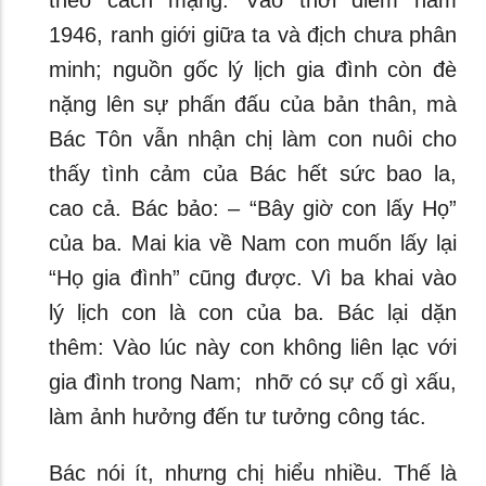
theo cách mạng. Vào thời điểm năm
1946, ranh giới giữa ta và địch chưa phân
minh; nguồn gốc lý lịch gia đình còn đè
nặng lên sự phấn đấu của bản thân, mà
Bác Tôn vẫn nhận chị làm con nuôi cho
thấy tình cảm của Bác hết sức bao la,
cao cả. Bác bảo: – “Bây giờ con lấy Họ”
của ba. Mai kia về Nam con muốn lấy lại
“Họ gia đình” cũng được. Vì ba khai vào
lý lịch con là con của ba. Bác lại dặn
thêm: Vào lúc này con không liên lạc với
gia đình trong Nam; nhỡ có sự cố gì xấu,
làm ảnh hưởng đến tư tưởng công tác.
Bác nói ít, nhưng chị hiểu nhiều. Thế là