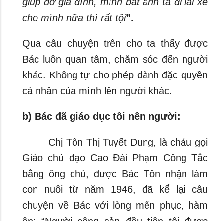
giúp đỡ gia
đình, mình bắt anh ta đi lái xe
cho mình nữa thì rất tội
”.
Qua câu chuyện trên cho ta thấy được
Bác luôn quan tâm, chăm sóc đến người
khác. Không tự cho phép dành đặc quyền
cá nhân của mình lên người khác.
b) Bác đã giáo dục tôi nên người:
Chị Tôn Thị Tuyết Dung, là cháu gọi
Giáo chủ đạo Cao Đài Phạm Công Tắc
bằng ông chú, được Bác Tôn nhận làm
con nuôi từ năm 1946, đã kể lại câu
chuyện về Bác với lòng mến phục, hàm