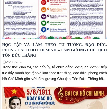
HỌC TẬP VÀ LÀM THEO TƯ TƯỞNG, ĐẠO ĐỨC,
PHONG CÁCH HỒ CHÍ MINH – TẤM GƯƠNG CHỦ TỊCH
TÔN ĐỨC THẮNG
26/06/2026
Trong thời gian tới, các cấp ủy, tổ chức đảng, cơ quan, đơn vị tiếp
tục đẩy mạnh học tập và làm theo tư tưởng, đạo đức, phong cách
Hồ Chí Minh gắn với tấm gương Chủ tịch Tôn Đức Thắng bằng
những việc làm cụ thể, thiết thực. Việc triển khai cần được thực
hiện thường xuyên, đồng bộ, sát với nhiệm vụ chính trị của từng
địa phương, đơn vị; đồng thời phát huy vai trò nêu gương của cán
bộ, đảng viên, tăng cường tuyên truyền, kiểm tra, giám sát, kịp
thời biểu dương các mô hình hay, cách làm hiệu quả, góp phần