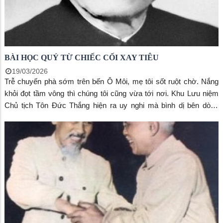
BÀI HỌC QUÝ TỪ CHIẾC CỐI XAY TIÊU
19/03/2026
Trễ chuyến phà sớm trên bến Ô Môi, mẹ tôi sốt ruột chờ. Nắng
khỏi đọt tầm vông thì chúng tôi cũng vừa tới nơi. Khu Lưu niệm
Chủ tịch Tôn Đức Thắng hiện ra uy nghi mà bình dị bên dòng
sông Hậu hiền hòa. Tại nơi đây, mẹ rưng rưng khi nghe thuyết
minh viên kể về những kỷ vật vô giá, thiêng liêng của Bác Tôn.
Mẹ nhắc hoài về kỷ vật chiếc cối xay tiêu - kỷ vật đời thường của
một cuộc đời cao cả.