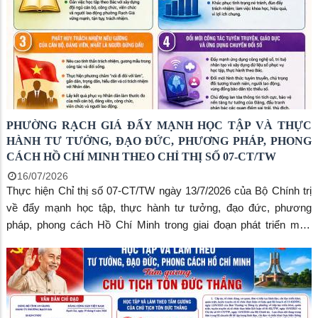
PHƯỜNG RẠCH GIÁ ĐẨY MẠNH HỌC TẬP VÀ THỰC
HÀNH TƯ TƯỞNG, ĐẠO ĐỨC, PHƯƠNG PHÁP, PHONG
CÁCH HỒ CHÍ MINH THEO CHỈ THỊ SỐ 07-CT/TW
16/07/2026
Thực hiện Chỉ thị số 07-CT/TW ngày 13/7/2026 của Bộ Chính trị
về đẩy mạnh học tập, thực hành tư tưởng, đạo đức, phương
pháp, phong cách Hồ Chí Minh trong giai đoạn phát triển mới,
phường Rạch Giá tiếp tục triển khai sâu rộng đến toàn thể cán bộ,
đảng viên, công chức, viên chức, người lao động và các tầng lớp
Nhân dân trên địa bàn.