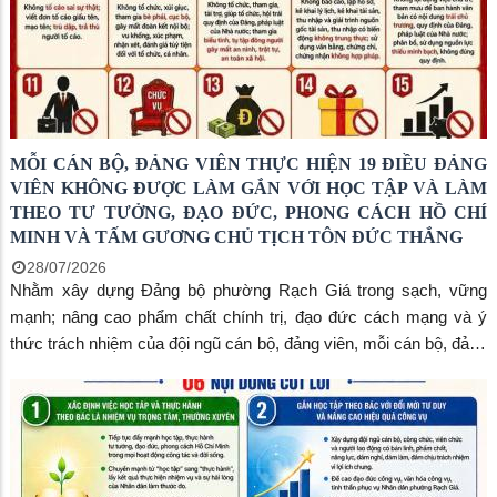
MỖI CÁN BỘ, ĐẢNG VIÊN THỰC HIỆN 19 ĐIỀU ĐẢNG
VIÊN KHÔNG ĐƯỢC LÀM GẮN VỚI HỌC TẬP VÀ LÀM
THEO TƯ TƯỞNG, ĐẠO ĐỨC, PHONG CÁCH HỒ CHÍ
MINH VÀ TẤM GƯƠNG CHỦ TỊCH TÔN ĐỨC THẮNG
28/07/2026
Nhằm xây dựng Đảng bộ phường Rạch Giá trong sạch, vững
mạnh; nâng cao phẩm chất chính trị, đạo đức cách mạng và ý
thức trách nhiệm của đội ngũ cán bộ, đảng viên, mỗi cán bộ, đảng
viên cần nghiêm túc quán triệt và thực hiện Quy định số 207-
QĐ/TW ngày 26/7/2026 của Ban Chấp hành Trung ương về 19
điều đảng viên không được làm.