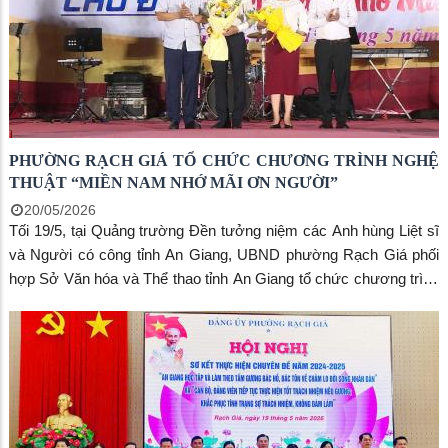
suốt quá trình lãnh đạo cách mạng, Đảng ta luôn coi công tác
phòng chống tham nhũng, lãng phí, tiêu cực là một nhiệm vụ đặc
biệt quan trọng trong công tác xây dựng, chỉnh đốn Đảng, xây
dựng, củng cố hệ thống chính trị trong sạch, vững mạnh, củng cố
khối đại đoàn kết toàn dân tộc.
PHƯỜNG RẠCH GIÁ TỔ CHỨC CHƯƠNG TRÌNH NGHỆ
THUẬT “MIỀN NAM NHỚ MÃI ƠN NGƯỜI”
20/05/2026
Tối 19/5, tại Quảng trường Đền tưởng niệm các Anh hùng Liệt sĩ
và Người có công tỉnh An Giang, UBND phường Rạch Giá phối
hợp Sở Văn hóa và Thể thao tỉnh An Giang tổ chức chương trình
nghệ thuật kỷ niệm 136 năm Ngày sinh Chủ tịch Hồ Chí Minh
(19/5/1890 – 19/5/2026) với chủ đề “Miền Nam nhớ mãi ơn
Người”.