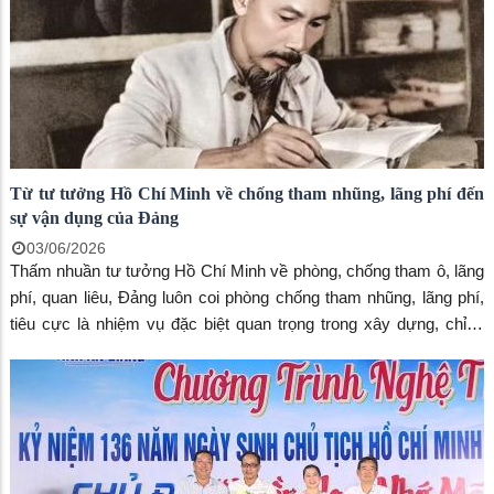
Từ tư tưởng Hồ Chí Minh về chống tham nhũng, lãng phí đến
sự vận dụng của Đảng
03/06/2026
Thấm nhuần tư tưởng Hồ Chí Minh về phòng, chống tham ô, lãng
phí, quan liêu, Đảng luôn coi phòng chống tham nhũng, lãng phí,
tiêu cực là nhiệm vụ đặc biệt quan trọng trong xây dựng, chỉnh
đốn Đảng. Trong suốt quá trình lãnh đạo cách mạng Việt Nam,
Chủ tịch Hồ Chí Minh luôn đặc biệt quan tâm vấn đề phòng,
chống tham ô, lãng phí. Người coi tham nhũng, lãng phí, quan liêu
là “giặc nội xâm”, nếu không kiên quyết đấu tranh thì có thể làm
hỏng sự nghiệp cách mạng từ bên trong. Thấm nhuần tư tưởng
Hồ Chí Minh về phòng, chống tham ô, lãng phí, quan liêu, trong