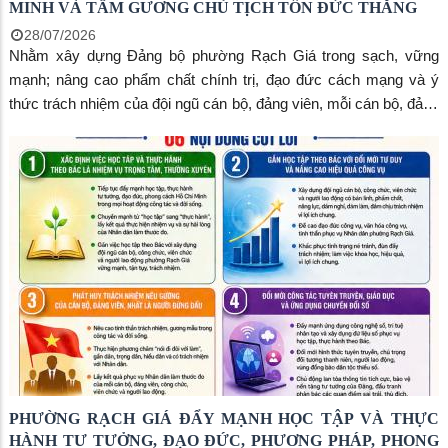
MINH VÀ TẤM GƯƠNG CHỦ TỊCH TÔN ĐỨC THẮNG
28/07/2026
Nhằm xây dựng Đảng bộ phường Rạch Giá trong sạch, vững
mạnh; nâng cao phẩm chất chính trị, đạo đức cách mạng và ý
thức trách nhiệm của đội ngũ cán bộ, đảng viên, mỗi cán bộ, đảng
viên cần nghiêm túc quán triệt và thực hiện Quy định số 207-
QĐ/TW ngày 26/7/2026 của Ban Chấp hành Trung ương về 19
điều đảng viên không được làm.
PHƯỜNG RẠCH GIÁ ĐẨY MẠNH HỌC TẬP VÀ THỰC
HÀNH TƯ TƯỞNG, ĐẠO ĐỨC, PHƯƠNG PHÁP, PHONG