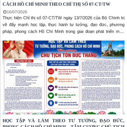
CÁCH HỒ CHÍ MINH THEO CHỈ THỊ SỐ 07-CT/TW
16/07/2026
Thực hiện Chỉ thị số 07-CT/TW ngày 13/7/2026 của Bộ Chính trị
về đẩy mạnh học tập, thực hành tư tưởng, đạo đức, phương
pháp, phong cách Hồ Chí Minh trong giai đoạn phát triển mới,
phường Rạch Giá tiếp tục triển khai sâu rộng đến toàn thể cán bộ,
đảng viên, công chức, viên chức, người lao động và các tầng lớp
Nhân dân trên địa bàn.
HỌC TẬP VÀ LÀM THEO TƯ TƯỞNG, ĐẠO ĐỨC,
PHONG CÁCH HỒ CHÍ MINH – TẤM GƯƠNG CHỦ TỊCH