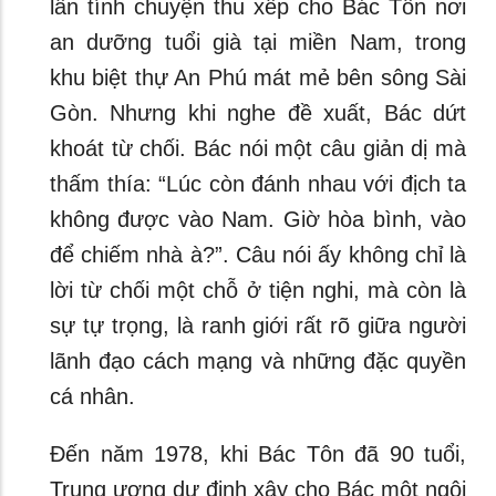
lần tính chuyện thu xếp cho Bác Tôn nơi
an dưỡng tuổi già tại miền Nam, trong
khu biệt thự An Phú mát mẻ bên sông Sài
Gòn. Nhưng khi nghe đề xuất, Bác dứt
khoát từ chối. Bác nói một câu giản dị mà
thấm thía: “Lúc còn đánh nhau với địch ta
không được vào Nam. Giờ hòa bình, vào
để chiếm nhà à?”. Câu nói ấy không chỉ là
lời từ chối một chỗ ở tiện nghi, mà còn là
sự tự trọng, là ranh giới rất rõ giữa người
lãnh đạo cách mạng và những đặc quyền
cá nhân.
Đến năm 1978, khi Bác Tôn đã 90 tuổi,
Trung ương dự định xây cho Bác một ngôi