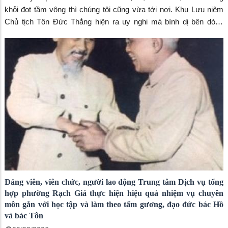
khỏi đọt tầm vông thì chúng tôi cũng vừa tới nơi. Khu Lưu niệm
Chủ tịch Tôn Đức Thắng hiện ra uy nghi mà bình dị bên dòng
sông Hậu hiền hòa. Tại nơi đây, mẹ rưng rưng khi nghe thuyết
minh viên kể về những kỷ vật vô giá, thiêng liêng của Bác Tôn.
Mẹ nhắc hoài về kỷ vật chiếc cối xay tiêu - kỷ vật đời thường của
một cuộc đời cao cả.
Đảng viên, viên chức, người lao động Trung tâm Dịch vụ tổng
hợp phường Rạch Giá thực hiện hiệu quả nhiệm vụ chuyên
môn gắn với học tập và làm theo tấm gương, đạo đức bác Hồ
và bác Tôn