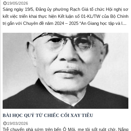
19/05/2026
Sáng ngày 19/5, Đảng ủy phường Rạch Giá tổ chức Hội nghị sơ
kết việc triển khai thực hiện Kết luận số 01-KL/TW của Bộ Chính
trị gắn với Chuyên đề năm 2024 – 2025 “An Giang học tập và làm
theo tấm gương Bác Hồ, Bác Tôn về chăm lo đời sống nhân dân”
và “Cán bộ, đảng viên tiếp tục thực hiện tốt trách nhiệm nêu
gương; khắc phục tình trạng sợ trách nhiệm, không dám làm”;
đồng thời biểu dương, khen thưởng các tập thể tiêu biểu trong
học tập và làm theo Bác.
BÀI HỌC QUÝ TỪ CHIẾC CỐI XAY TIÊU
19/03/2026
Trễ chuyến phà sớm trên bến Ô Môi, mẹ tôi sốt ruột chờ. Nắng