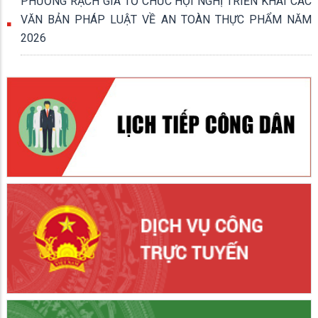
PHƯỜNG RẠCH GIÁ TỔ CHỨC HỘI NGHỊ TRIỂN KHAI CÁC
VĂN BẢN PHÁP LUẬT VỀ AN TOÀN THỰC PHẨM NĂM
2026