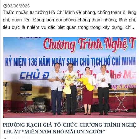
03/06/2026
Thấm nhuần tư tưởng Hồ Chí Minh về phòng, chống tham ô, lãng
phí, quan liêu, Đảng luôn coi phòng chống tham nhũng, lãng phí,
tiêu cực là nhiệm vụ đặc biệt quan trọng trong xây dựng, chỉnh
đốn Đảng. Trong suốt quá trình lãnh đạo cách mạng Việt Nam,
Chủ tịch Hồ Chí Minh luôn đặc biệt quan tâm vấn đề phòng,
chống tham ô, lãng phí. Người coi tham nhũng, lãng phí, quan liêu
là “giặc nội xâm”, nếu không kiên quyết đấu tranh thì có thể làm
hỏng sự nghiệp cách mạng từ bên trong. Thấm nhuần tư tưởng
Hồ Chí Minh về phòng, chống tham ô, lãng phí, quan liêu, trong
suốt quá trình lãnh đạo cách mạng, Đảng ta luôn coi công tác
phòng chống tham nhũng, lãng phí, tiêu cực là một nhiệm vụ đặc
biệt quan trọng trong công tác xây dựng, chỉnh đốn Đảng, xây
dựng, củng cố hệ thống chính trị trong sạch, vững mạnh, củng cố
khối đại đoàn kết toàn dân tộc.
PHƯỜNG RẠCH GIÁ TỔ CHỨC CHƯƠNG TRÌNH NGHỆ
THUẬT “MIỀN NAM NHỚ MÃI ƠN NGƯỜI”