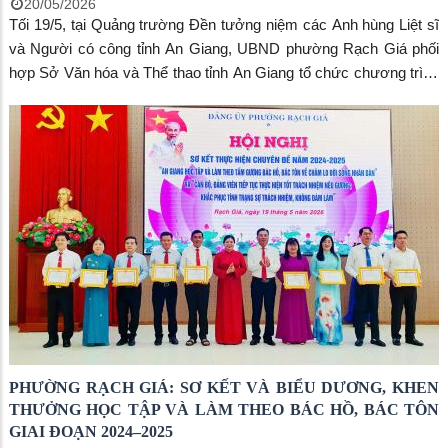
20/05/2026
Tối 19/5, tại Quảng trường Đền tưởng niệm các Anh hùng Liệt sĩ
và Người có công tỉnh An Giang, UBND phường Rạch Giá phối
hợp Sở Văn hóa và Thể thao tỉnh An Giang tổ chức chương trình
nghệ thuật kỷ niệm 136 năm Ngày sinh Chủ tịch Hồ Chí Minh
(19/5/1890 – 19/5/2026) với chủ đề “Miền Nam nhớ mãi ơn
Người”.
PHƯỜNG RẠCH GIÁ: SƠ KẾT VÀ BIỂU DƯƠNG, KHEN
THƯỞNG HỌC TẬP VÀ LÀM THEO BÁC HỒ, BÁC TÔN
GIAI ĐOẠN 2024–2025