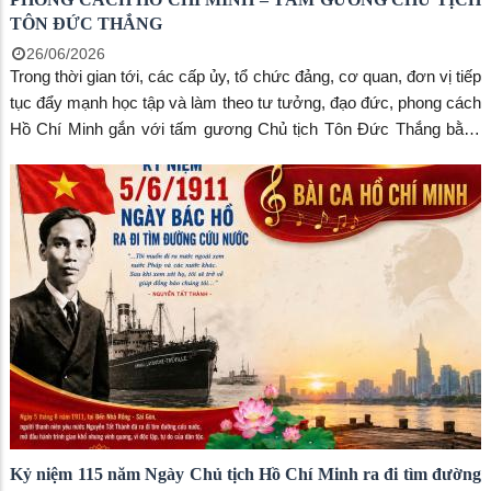
TÔN ĐỨC THẮNG
26/06/2026
Trong thời gian tới, các cấp ủy, tổ chức đảng, cơ quan, đơn vị tiếp
tục đẩy mạnh học tập và làm theo tư tưởng, đạo đức, phong cách
Hồ Chí Minh gắn với tấm gương Chủ tịch Tôn Đức Thắng bằng
những việc làm cụ thể, thiết thực. Việc triển khai cần được thực
hiện thường xuyên, đồng bộ, sát với nhiệm vụ chính trị của từng
địa phương, đơn vị; đồng thời phát huy vai trò nêu gương của cán
bộ, đảng viên, tăng cường tuyên truyền, kiểm tra, giám sát, kịp
thời biểu dương các mô hình hay, cách làm hiệu quả, góp phần
tạo chuyển biến rõ nét trong nhận thức và hành động của toàn hệ
thống chính trị.
Kỷ niệm 115 năm Ngày Chủ tịch Hồ Chí Minh ra đi tìm đường