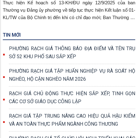
Thực hiện Kế hoạch số 13-KH/ĐU ngày 12/9/2025 của ban
Thường vụ Đảng ủy phường về tiếp tục thực hiện Kết luận số 01-
KL/TW của Bộ Chính trị đến khi có chỉ đạo mới; Ban Thường vụ
Đảng ủy phường xây dựng kế hoạch triển khai, thực hiện Chuyên
đề toàn khóa, Chuyên đề năm 2024 – 2025. Cả hệ thống chính trị
TIN MỚI
phường tập trung triển khai, quán triệt đến các chi đảng bộ, cán
bộ đảng viên, công chức viên chức học tập và làm theo Bác Hồ
PHƯỜNG RẠCH GIÁ THÔNG BÁO ĐỊA ĐIỂM VÀ TÊN TRỤ
Và Bác Tôn với nhiều hình thức đa dạng, phong phú và thiết thực.
SỞ 52 KHU PHỐ SAU SẮP XẾP
PHƯỜNG RẠCH GIÁ TẬP HUẤN NGHIỆP VỤ RÀ SOÁT HỘ
NGHÈO, HỘ CẬN NGHÈO NĂM 2026
RẠCH GIÁ CHỦ ĐỘNG THỰC HIỆN SẮP XẾP, TINH GỌN
CÁC CƠ SỞ GIÁO DỤC CÔNG LẬP
RẠCH GIÁ TẬP TRUNG NÂNG CAO HIỆU QUẢ HẬU KIỂM
VÀ AN TOÀN THỰC PHẨM NGÀNH CÔNG THƯƠNG