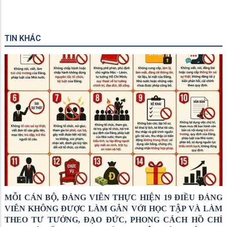
TIN KHÁC
MỖI CÁN BỘ, ĐẢNG VIÊN THỰC HIỆN 19 ĐIỀU ĐẢNG
VIÊN KHÔNG ĐƯỢC LÀM GẮN VỚI HỌC TẬP VÀ LÀM
THEO TƯ TƯỞNG, ĐẠO ĐỨC, PHONG CÁCH HỒ CHÍ