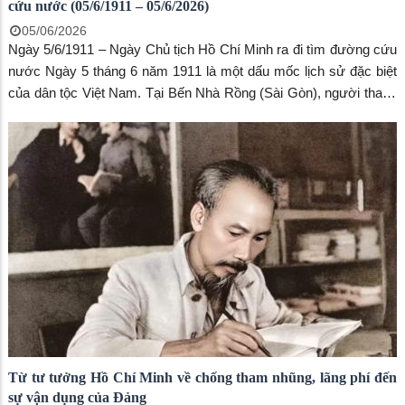
cứu nước (05/6/1911 – 05/6/2026)
05/06/2026
Ngày 5/6/1911 – Ngày Chủ tịch Hồ Chí Minh ra đi tìm đường cứu
nước Ngày 5 tháng 6 năm 1911 là một dấu mốc lịch sử đặc biệt
của dân tộc Việt Nam. Tại Bến Nhà Rồng (Sài Gòn), người thanh
niên yêu nước Hồ Chí Minh (lúc đó lấy tên là Nguyễn Tất Thành)
đã xuống tàu Amiral Latouche-Tréville rời Tổ quốc, bắt đầu hành
trình hơn 30 năm bôn ba tìm con đường giải phóng dân tộc.
Từ tư tưởng Hồ Chí Minh về chống tham nhũng, lãng phí đến
sự vận dụng của Đảng