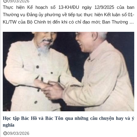
09/03/2026
Thực hiện Kế hoạch số 13-KH/ĐU ngày 12/9/2025 của ban
Thường vụ Đảng ủy phường về tiếp tục thực hiện Kết luận số 01-
KL/TW của Bộ Chính trị đến khi có chỉ đạo mới; Ban Thường vụ
Đảng ủy phường xây dựng kế hoạch triển khai, thực hiện Chuyên
đề toàn khóa, Chuyên đề năm 2024 – 2025. Sau khi được chi ủy
quán triệt tiếp thu kế học của ban Thường vụ Đảng ủy Chi bộ
Trung tâm đã chủ động xây dựng Kế hoạch năm 2026 của chi bộ
Trung tâm Dịch vụ tổng hợp phường Rạch Giá về chuyên đề Quý
III/2026 thực hiện Chuyên đề năm 2024 – 2025 “An Giang học tập
và làm theo tấm gương Bác Hồ, Bác Tôn về chăm lo đời sống
Nhân dân” và “Cán bộ, đảng viên tiếp tục thực hiện tốt trách
nhiệm nêu gương; khắc phục tình trạng sợ trách nhiệm, không
dám làm nhất bước vào năm thứ hai của công cuộc sáp nhập
thực hiện mô hình chính quyền 2 cấp.
Học tập Bác Hồ và Bác Tôn qua những câu chuyện hay và ý
nghĩa
09/03/2026