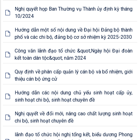
công tác phổ cập giáo dục, giáo dục bắt buộc, xóa mù
Nghị quyết họp Ban Thường vụ Thành ủy định kỳ tháng
chữ cho người lớn và đẩy mạnh phân luồng học sinh tr
10/2024
Hướng dẫn một số nội dung về Đại hội Đảng bộ thành
phố và các chi bộ, đảng bộ cơ sở nhiệm kỳ 2025-2030
Công văn lãnh đạo tổ chức &quot;Ngày hội Đại đoàn
kết toàn dân tộc&quot; năm 2024
Quy định về phân cấp quản lý cán bộ và bổ nhiệm, giới
thiệu cán bộ ứng cử
Hướng dẫn các nội dung chủ yếu sinh hoạt cấp ủy,
sinh hoạt chi bộ, sinh hoạt chuyên đề
Nghị quyết về đổi mới, nâng cao chất lượng sinh hoạt
chi bộ, sinh hoạt chuyên đề
lãnh đạo tổ chức hội nghị tổng kết, biểu dương Phong