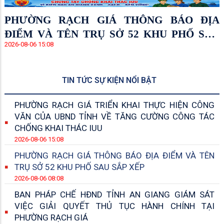
PHƯỜNG RẠCH GIÁ THÔNG BÁO ĐỊA
ĐIỂM VÀ TÊN TRỤ SỞ 52 KHU PHỐ SAU
2026-08-06 15:08
SẮP XẾP
TIN TỨC SỰ KIỆN NỔI BẬT
PHƯỜNG RẠCH GIÁ TRIỂN KHAI THỰC HIỆN CÔNG
VĂN CỦA UBND TỈNH VỀ TĂNG CƯỜNG CÔNG TÁC
CHỐNG KHAI THÁC IUU
2026-08-06 15:08
PHƯỜNG RẠCH GIÁ THÔNG BÁO ĐỊA ĐIỂM VÀ TÊN
TRỤ SỞ 52 KHU PHỐ SAU SẮP XẾP
2026-08-06 08:08
BAN PHÁP CHẾ HĐND TỈNH AN GIANG GIÁM SÁT
VIỆC GIẢI QUYẾT THỦ TỤC HÀNH CHÍNH TẠI
PHƯỜNG RẠCH GIÁ