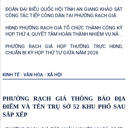
BAN PHÁP CHẾ HĐND TỈNH AN GIANG
GIÁM SÁT VIỆC GIẢI QUYẾT THỦ TỤC
HÀNH CHÍNH TẠI PHƯỜNG RẠCH GIÁ
UBND PHƯỜNG RẠCH GIÁ SƠ KẾT CÔNG TÁC 6
THÁNG ĐẦU NĂM 2026
ĐOÀN ĐẠI BIỂU QUỐC HỘI TỈNH AN GIANG KHẢO SÁT