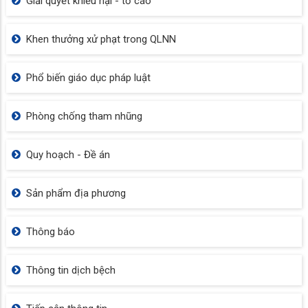
PHƯỜNG RẠCH GIÁ KHAI GIẢNG LỚP
TẬP HUẤN BẢO VỆ NỀN TẢNG TƯ TƯỞNG
CỦA ĐẢNG NĂM 2026
PHƯỜNG RẠCH GIÁ SƠ KẾT CÔNG TÁC 35 VÀ TRAO
GIẢI CUỘC THI CHÍNH LUẬN NĂM 2026