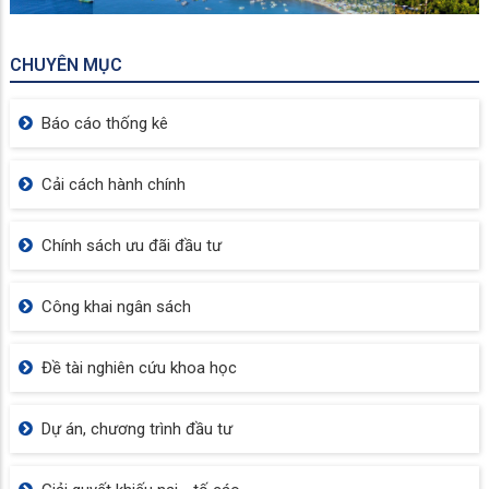
HIỆN CÔNG TÁC LẬP LẠI TRẬT TỰ ĐÔ
THỊ
PHƯỜNG RẠCH GIÁ QUYẾT LIỆT RA QUÂN LẬP LẠI
TRẬT TỰ ĐÔ THỊ VÀ QUẢN LÝ ĐẤT ĐAI
📱⚖️ SỬ DỤNG MẠNG XÃ HỘI VĂN MINH, ĐÚNG PHÁP
LUẬT TỪ NGÀY 01/7/2026
PHƯỜNG RẠCH GIÁ PHÁT ĐỘNG CHIẾN DỊCH LÀM
SẠCH DỮ LIỆU DÂN CƯ, CẤP ĐỊNH DANH ĐIỆN TỬ VÀ
TRIỂN KHAI SỔ SỨC KHỎE ĐIỆN TỬ VNEID
PHƯỜNG RẠCH GIÁ TIẾP TỤC RA QUÂN XỬ LÝ TÌNH
TRẠNG LẤN CHIẾM LÒNG, LỀ ĐƯỜNG TẠI CÁC KHU
VỰC TRỌNG ĐIỂM
CHUYÊN ĐỀ