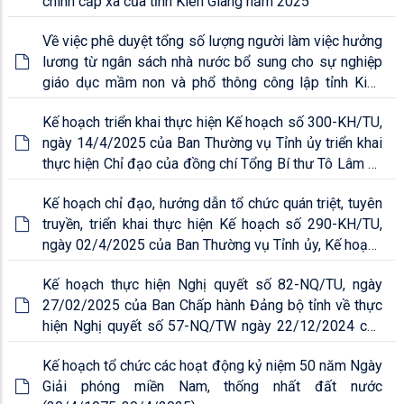
chính cấp xã của tỉnh Kiên Giang năm 2025
Về việc phê duyệt tổng số lượng người làm việc hưởng
lương từ ngân sách nhà nước bổ sung cho sự nghiệp
giáo dục mầm non và phổ thông công lập tỉnh Kiên
Giang năm học 2024 - 2025
Kế hoạch triển khai thực hiện Kế hoạch số 300-KH/TU,
ngày 14/4/2025 của Ban Thường vụ Tỉnh ủy triển khai
thực hiện Chỉ đạo của đồng chí Tổng Bí thư Tô Lâm về
công tác kiểm tra, giám sát và thi hành lỷ luật Đảng
Kế hoạch chỉ đạo, hướng dẫn tổ chức quán triệt, tuyên
theo Kế hoạch số 219-KH/UBKTTW, ngày 14/3/20
truyền, triển khai thực hiện Kế hoạch số 290-KH/TU,
ngày 02/4/2025 của Ban Thường vụ Tỉnh ủy, Kế hoạch
số 14-KH/BTGDVTW của Ban Tuyên giáo và Dân vận
Kế hoạch thực hiện Nghị quyết số 82-NQ/TU, ngày
Trung ương
27/02/2025 của Ban Chấp hành Đảng bộ tỉnh về thực
hiện Nghị quyết số 57-NQ/TW ngày 22/12/2024 của
Bộ Chính trị về đột phá phát triển khoa học, công nghệ,
Kế hoạch tổ chức các hoạt động kỷ niệm 50 năm Ngày
đổi mới sáng tạo và chuyển đổi số quốc gia
Giải phóng miền Nam, thống nhất đất nước