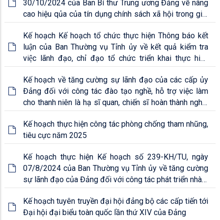
30/10/2024 của Ban Bí thư Trung ương Đảng về nâng
cao hiệu qủa của tín dụng chính sách xã hội trong giai
đoạn mới trên địa bàn thành phố Rạch Giá
Kế hoạch Kế hoạch tổ chức thực hiện Thông báo kết
luận của Ban Thường vụ Tỉnh ủy về kết quả kiểm tra
việc lãnh đạo, chỉ đạo tổ chức triển khai thực hiện
Chương trình hành động số 47-CTr/TU của Tỉnh ủy về
Kế hoạch về tăng cường sự lãnh đạo của các cấp ủy
Chiến lược phát triển bền vững k
Đảng đối với công tác đào tạo nghề, hỗ trợ việc làm
cho thanh niên là hạ sĩ quan, chiến sĩ hoàn thành nghĩa
vụ quân sự, nghĩa vụ tham gia Công an nhân dân xuất
Kế hoạch thực hiện công tác phòng chống tham nhũng,
ngũ trở về địa phương, giai đoạn 2024-2030
tiêu cực năm 2025
Kế hoạch thực hiện Kế hoạch số 239-KH/TU, ngày
07/8/2024 của Ban Thường vụ Tỉnh ủy về tăng cường
sự lãnh đạo của Đảng đối với công tác phát triển nhà ở
xã hội trong tình hình mới
Kế hoạch tuyên truyền đại hội đảng bộ các cấp tiến tới
Đại hội đại biểu toàn quốc lần thứ XIV của Đảng