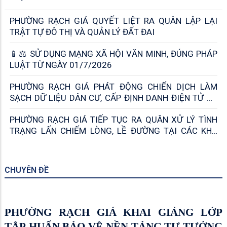
PHƯỜNG RẠCH GIÁ THÔNG BÁO ĐỊA
ĐIỂM VÀ TÊN TRỤ SỞ 52 KHU PHỐ SAU
SẮP XẾP
PHƯỜNG RẠCH GIÁ TẬP HUẤN NGHIỆP VỤ RÀ SOÁT
HỘ NGHÈO, HỘ CẬN NGHÈO NĂM 2026
RẠCH GIÁ CHỦ ĐỘNG THỰC HIỆN SẮP XẾP, TINH GỌN
CÁC CƠ SỞ GIÁO DỤC CÔNG LẬP
RẠCH GIÁ TẬP TRUNG NÂNG CAO HIỆU QUẢ HẬU
KIỂM VÀ AN TOÀN THỰC PHẨM NGÀNH CÔNG
THƯƠNG
PHƯỜNG RẠCH GIÁ TỔ CHỨC HỘI NGHỊ TRIỂN KHAI
CÁC VĂN BẢN PHÁP LUẬT VỀ AN TOÀN THỰC PHẨM