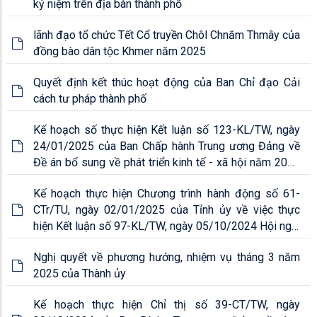
kỷ niệm trên địa bàn thành phố
lãnh đạo tổ chức Tết Cổ truyền Chôl Chnăm Thmây của
đồng bào dân tộc Khmer năm 2025
Quyết định kết thúc hoạt động của Ban Chỉ đạo Cải
cách tư pháp thành phố
Kế hoạch số thực hiện Kết luận số 123-KL/TW, ngày
24/01/2025 của Ban Chấp hành Trung ương Đảng về
Đề án bổ sung về phát triển kinh tế - xã hội năm 2025
với mục tiêu tăng trưởng đạt 8% trở lên
Kế hoạch thực hiện Chương trình hành động số 61-
CTr/TU, ngày 02/01/2025 của Tỉnh ủy về việc thực
hiện Kết luận số 97-KL/TW, ngày 05/10/2024 Hội nghị
lần thứ mười Ban Chấp hành Trung ương Đảng khóa
Nghị quyết về phương hướng, nhiệm vụ tháng 3 năm
XIII về kinh tế - xã hội năm 2024-2025
2025 của Thành ủy
Kế hoạch thực hiện Chỉ thị số 39-CT/TW, ngày