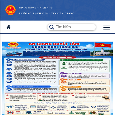
TRANG THÔNG TIN ĐIỆN TỬ
PHƯỜNG RẠCH GIÁ - TỈNH AN GIANG