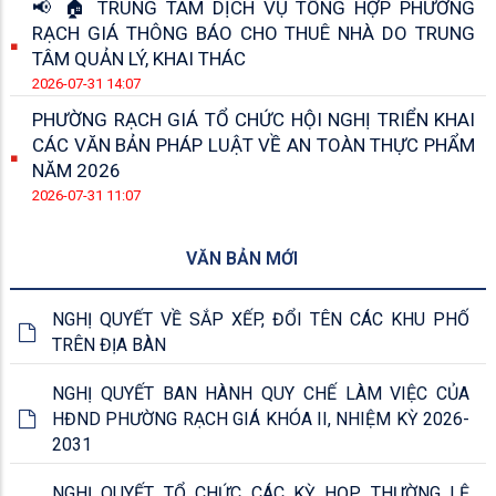
📢 🏠 TRUNG TÂM DỊCH VỤ TỔNG HỢP PHƯỜNG
RẠCH GIÁ THÔNG BÁO CHO THUÊ NHÀ DO TRUNG
TÂM QUẢN LÝ, KHAI THÁC
2026-07-31 14:07
PHƯỜNG RẠCH GIÁ TỔ CHỨC HỘI NGHỊ TRIỂN KHAI
CÁC VĂN BẢN PHÁP LUẬT VỀ AN TOÀN THỰC PHẨM
NĂM 2026
2026-07-31 11:07
VĂN BẢN MỚI
NGHỊ QUYẾT VỀ SẮP XẾP, ĐỔI TÊN CÁC KHU PHỐ
TRÊN ĐỊA BÀN
NGHỊ QUYẾT BAN HÀNH QUY CHẾ LÀM VIỆC CỦA
HĐND PHƯỜNG RẠCH GIÁ KHÓA II, NHIỆM KỲ 2026-
2031
NGHỊ QUYẾT TỔ CHỨC CÁC KỲ HỌP THƯỜNG LỆ