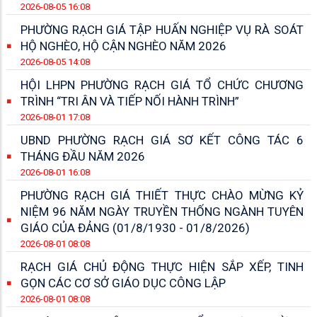
2026-08-05 16:08
PHƯỜNG RẠCH GIÁ TẬP HUẤN NGHIỆP VỤ RÀ SOÁT
HỘ NGHÈO, HỘ CẬN NGHÈO NĂM 2026
2026-08-05 14:08
HỘI LHPN PHƯỜNG RẠCH GIÁ TỔ CHỨC CHƯƠNG
TRÌNH “TRI ÂN VÀ TIẾP NỐI HÀNH TRÌNH”
2026-08-01 17:08
UBND PHƯỜNG RẠCH GIÁ SƠ KẾT CÔNG TÁC 6
THÁNG ĐẦU NĂM 2026
2026-08-01 16:08
PHƯỜNG RẠCH GIÁ THIẾT THỰC CHÀO MỪNG KỶ
NIỆM 96 NĂM NGÀY TRUYỀN THỐNG NGÀNH TUYÊN
GIÁO CỦA ĐẢNG (01/8/1930 - 01/8/2026)
2026-08-01 08:08
RẠCH GIÁ CHỦ ĐỘNG THỰC HIỆN SẮP XẾP, TINH
GỌN CÁC CƠ SỞ GIÁO DỤC CÔNG LẬP
2026-08-01 08:08