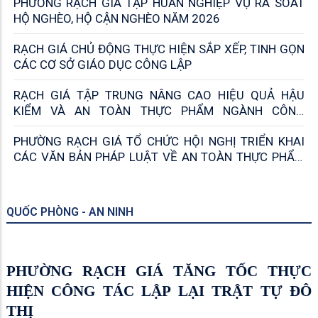
CÔNG TÁC TIẾP CÔNG DÂN TẠI PHƯỜNG RẠCH GIÁ
HĐND PHƯỜNG RẠCH GIÁ TỔ CHỨC THÀNH CÔNG KỲ
HỌP THỨ 4, QUYẾT TÂM HOÀN THÀNH NHIỆM VỤ NĂM
2026
PHƯỜNG RẠCH GIÁ HỌP THƯỜNG TRỰC HĐND,
CHUẨN BỊ KỲ HỌP THỨ TƯ GIỮA NĂM 2026
KINH TẾ - VĂN HÓA - XÃ HỘI