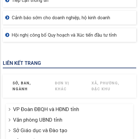
PHƯỜNG RẠCH GIÁ QUYẾT LIỆT XỬ LÝ TÌNH TRẠNG
LẤN CHIẾM ĐẤT CÔNG, BỜ SÔNG, BỜ KÊNH
PHƯỜNG RẠCH GIÁ TĂNG TỐC LẬP LẠI TRẬT TỰ ĐÔ
THỊ, SIẾT CHẶT QUẢN LÝ ĐẤT ĐAI
PHƯỜNG RẠCH GIÁ TĂNG TỐC THỰC HIỆN CÔNG TÁC
LẬP LẠI TRẬT TỰ ĐÔ THỊ
CHUYÊN MỤC
Báo cáo thống kê